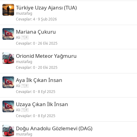
Türkiye Uzay Ajansı (TUA)
mustafag
Cevaplar
4
9 Şub 2026
Mariana Çukuru
Ali 🇹🇷
Cevaplar
0
26 Eki 2025
Orionid Meteor Yağmuru
mustafag
Cevaplar
0
20 Eki 2025
Aya İlk Çıkan İnsan
Ali 🇹🇷
Cevaplar
0
8 Eyl 2025
Uzaya Çıkan İlk İnsan
Ali 🇹🇷
Cevaplar
0
8 Eyl 2025
Doğu Anadolu Gözlemevi (DAG)
mustafag