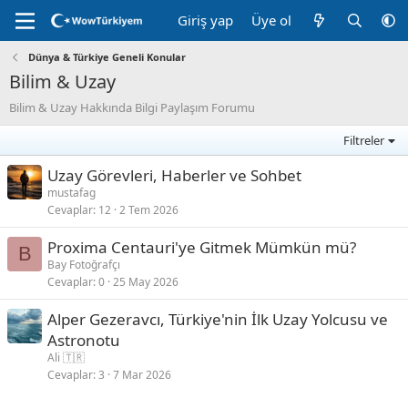
Giriş yap
Üye ol
Dünya & Türkiye Geneli Konular
Bilim & Uzay
Bilim & Uzay Hakkında Bilgi Paylaşım Forumu
Filtreler
Uzay Görevleri, Haberler ve Sohbet
mustafag
Cevaplar
12
2 Tem 2026
Proxima Centauri'ye Gitmek Mümkün mü?
B
Bay Fotoğrafçı
Cevaplar
0
25 May 2026
Alper Gezeravcı, Türkiye'nin İlk Uzay Yolcusu ve
Astronotu
Ali 🇹🇷
Cevaplar
3
7 Mar 2026