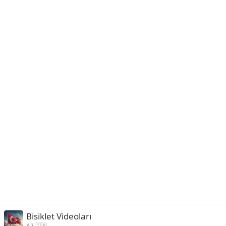
Bisiklet Videoları
Ali 🇹🇷