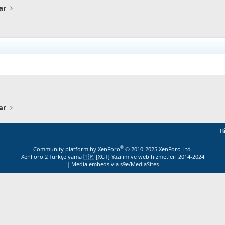
ar
ar
B
®
Community platform by XenForo
© 2010-2025 XenForo Ltd.
XenForo 2 Türkçe yama 🇹🇷 [XGT] Yazılım ve web hizmetleri 2014-2024
|
Media embeds via s9e/MediaSites