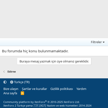
Filtreler
Bu forumda hiç konu bulunmamaktadır.
Buraya mesaj yazmak için üye olmanız gereklidir.
Edirne
Türkçe (TR)
Bize ulaşın
Şartlar ve kurallar
Gizlilik politikası
Yardım
Ana sayfa
R
S
S
®
Community platform by XenForo
© 2010-2025 XenForo Ltd.
XenForo 2 Türkçe yama 🇹🇷 [XGT] Yazılım ve web hizmetleri 2014-2024