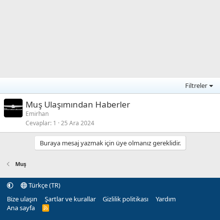
Filtreler
Muş Ulaşımından Haberler
Emirhan
Cevaplar
1
25 Ara 2024
Buraya mesaj yazmak için üye olmanız gereklidir.
Muş
Türkçe (TR)
Bize ulaşın
Şartlar ve kurallar
Gizlilik politikası
Yardım
Ana sayfa
R
S