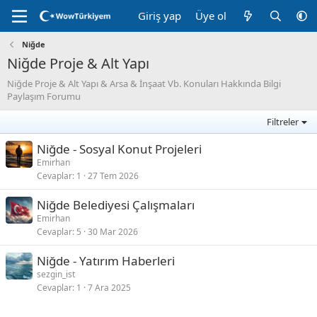
Giriş yap
Üye ol
Niğde
Niğde Proje & Alt Yapı
Niğde Proje & Alt Yapı & Arsa & İnşaat Vb. Konuları Hakkında Bilgi
Paylaşım Forumu
Filtreler
Niğde - Sosyal Konut Projeleri
Emirhan
Cevaplar
1
27 Tem 2026
Niğde Belediyesi Çalışmaları
Emirhan
Cevaplar
5
30 Mar 2026
Niğde - Yatırım Haberleri
sezgin_ist
Cevaplar
1
7 Ara 2025