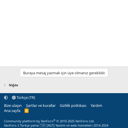
Buraya mesaj yazmak için üye olmanız gereklidir.
Niğde
Türkçe (TR)
Bize ulaşın
Şartlar ve kurallar
Gizlilik politikası
Yardım
Ana sayfa
R
S
S
®
Community platform by XenForo
© 2010-2025 XenForo Ltd.
XenForo 2 Türkçe yama 🇹🇷 [XGT] Yazılım ve web hizmetleri 2014-2024