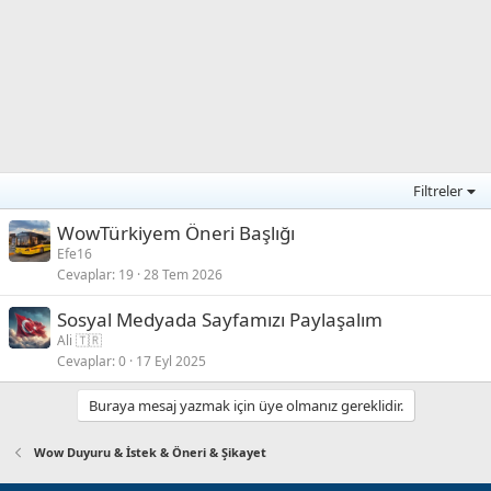
Filtreler
WowTürkiyem Öneri Başlığı
Efe16
Cevaplar
19
28 Tem 2026
Sosyal Medyada Sayfamızı Paylaşalım
Ali 🇹🇷
Cevaplar
0
17 Eyl 2025
Buraya mesaj yazmak için üye olmanız gereklidir.
Wow Duyuru & İstek & Öneri & Şikayet