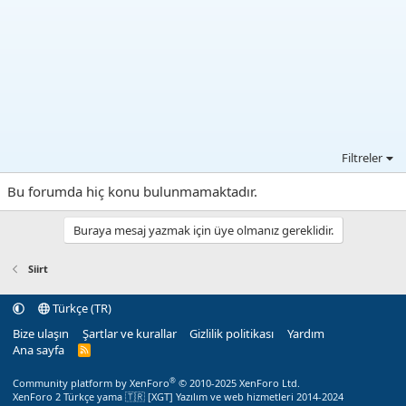
Filtreler
Bu forumda hiç konu bulunmamaktadır.
Buraya mesaj yazmak için üye olmanız gereklidir.
Siirt
Türkçe (TR)
Bize ulaşın
Şartlar ve kurallar
Gizlilik politikası
Yardım
Ana sayfa
R
S
S
®
Community platform by XenForo
© 2010-2025 XenForo Ltd.
XenForo 2 Türkçe yama 🇹🇷 [XGT] Yazılım ve web hizmetleri 2014-2024