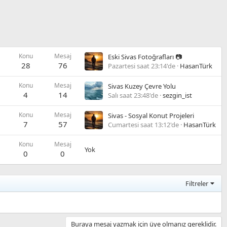
Konu
Mesaj
Eski Sivas Fotoğrafları 📷
28
76
Pazartesi saat 23:14'de
HasanTürk
Konu
Mesaj
Sivas Kuzey Çevre Yolu
4
14
Salı saat 23:48'de
sezgin_ist
Konu
Mesaj
Sivas - Sosyal Konut Projeleri
7
57
Cumartesi saat 13:12'de
HasanTürk
Konu
Mesaj
Yok
0
0
Filtreler
Buraya mesaj yazmak için üye olmanız gereklidir.