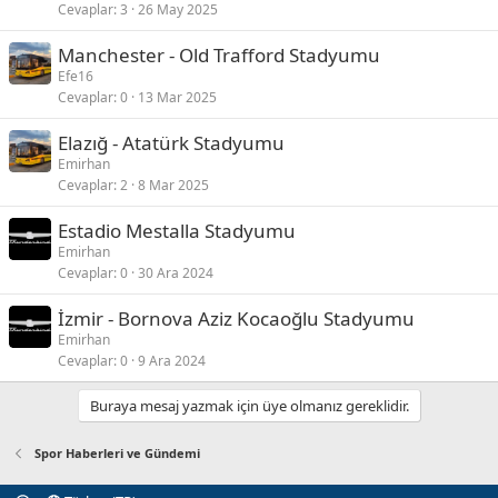
Cevaplar
3
26 May 2025
Manchester - Old Trafford Stadyumu
Efe16
Cevaplar
0
13 Mar 2025
Elazığ - Atatürk Stadyumu
Emirhan
Cevaplar
2
8 Mar 2025
Estadio Mestalla Stadyumu
Emirhan
Cevaplar
0
30 Ara 2024
İzmir - Bornova Aziz Kocaoğlu Stadyumu
Emirhan
Cevaplar
0
9 Ara 2024
Buraya mesaj yazmak için üye olmanız gereklidir.
Spor Haberleri ve Gündemi