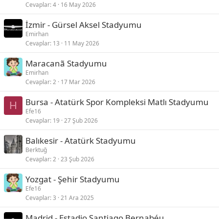
Cevaplar
4
16 May 2026
İzmir - Gürsel Aksel Stadyumu
Emirhan
Cevaplar
13
11 May 2026
Maracanã Stadyumu
Emirhan
Cevaplar
2
17 Mar 2026
Bursa - Atatürk Spor Kompleksi Matlı Stadyumu
H
Efe16
Cevaplar
19
27 Şub 2026
Balıkesir - Atatürk Stadyumu
Berktuğ
Cevaplar
2
23 Şub 2026
Yozgat - Şehir Stadyumu
Efe16
Cevaplar
3
21 Ara 2025
Madrid - Estadio Santiago Bernabéu