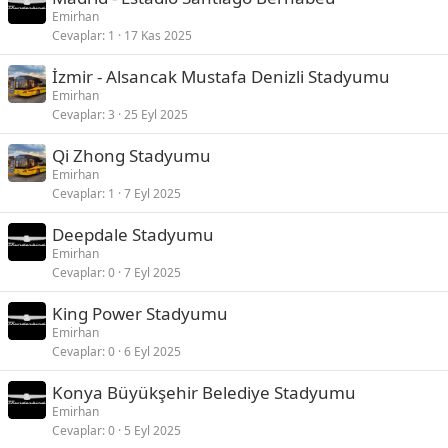
Emirhan
Cevaplar
1
17 Kas 2025
İzmir - Alsancak Mustafa Denizli Stadyumu
Emirhan
Cevaplar
3
25 Eyl 2025
Qi Zhong Stadyumu
Emirhan
Cevaplar
1
7 Eyl 2025
Deepdale Stadyumu
Emirhan
Cevaplar
0
7 Eyl 2025
King Power Stadyumu
Emirhan
Cevaplar
0
6 Eyl 2025
Konya Büyükşehir Belediye Stadyumu
Emirhan
Cevaplar
0
5 Eyl 2025