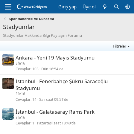
Giriş yap
Üye ol
Spor Haberleri ve Gündemi
Stadyumlar
Stadyumlar Hakkında Bilgi Paylaşım Forumu
Filtreler
Ankara - Yeni 19 Mayıs Stadyumu
Efe16
Cevaplar
103
Dün 16:54 da
İstanbul - Fenerbahçe Şükrü Saracoğlu
Stadyumu
Efe16
Cevaplar
14
Salı saat 09:51'de
İstanbul - Galatasaray Rams Park
Efe16
Cevaplar
1
Pazartesi saat 18:40'de