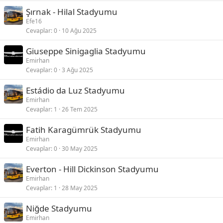
Şırnak - Hilal Stadyumu
Efe16
Cevaplar
0
10 Ağu 2025
Giuseppe Sinigaglia Stadyumu
Emirhan
Cevaplar
0
3 Ağu 2025
Estádio da Luz Stadyumu
Emirhan
Cevaplar
1
26 Tem 2025
Fatih Karagümrük Stadyumu
Emirhan
Cevaplar
0
30 May 2025
Everton - Hill Dickinson Stadyumu
Emirhan
Cevaplar
1
28 May 2025
Niğde Stadyumu
Emirhan