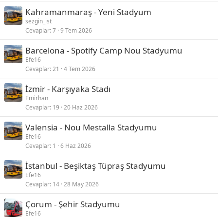
Kahramanmaraş - Yeni Stadyum
sezgin_ist
Cevaplar
7
9 Tem 2026
Barcelona - Spotify Camp Nou Stadyumu
Efe16
Cevaplar
21
4 Tem 2026
İzmir - Karşıyaka Stadı
Emirhan
Cevaplar
19
20 Haz 2026
Valensia - Nou Mestalla Stadyumu
Efe16
Cevaplar
1
6 Haz 2026
İstanbul - Beşiktaş Tüpraş Stadyumu
Efe16
Cevaplar
14
28 May 2026
Çorum - Şehir Stadyumu
Efe16