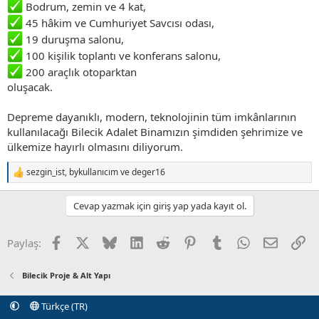
Bodrum, zemin ve 4 kat,
45 hâkim ve Cumhuriyet Savcısı odası,
19 duruşma salonu,
100 kişilik toplantı ve konferans salonu,
200 araçlık otoparktan
oluşacak.
Depreme dayanıklı, modern, teknolojinin tüm imkânlarının
kullanılacağı Bilecik Adalet Binamızın şimdiden şehrimize ve
ülkemize hayırlı olmasını diliyorum.
sezgin_ist
,
bykullanıcım
ve
deger16
T
e
p
Cevap yazmak için giriş yap yada kayıt ol.
k
i
l
Facebook
X (Twitter)
Bluesky
LinkedIn
Reddit
Pinterest
Tumblr
WhatsApp
E-posta
Li
Paylaş:
e
r
:
Bilecik Proje & Alt Yapı
Türkçe (TR)