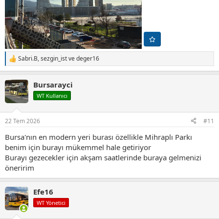
Sabri.B
,
sezgin_ist
ve
deger16
T
e
p
Bursarayci
k
i
WT Kullanıcı
l
e
r
22 Tem 2026
#11
:
Bursa'nın en modern yeri burası özellikle Mihraplı Parkı
benim için burayı mükemmel hale getiriyor
Burayı gezecekler için akşam saatlerinde buraya gelmenizi
öneririm
Efe16
WT Yönetici