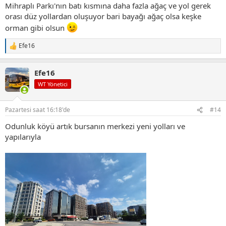
Mihraplı Parkı'nın batı kısmına daha fazla ağaç ve yol gerek
orası düz yollardan oluşuyor bari bayağı ağaç olsa keşke
orman gibi olsun
Efe16
T
e
p
Efe16
k
i
WT Yönetici
l
e
r
Pazartesi saat 16:18'de
#14
:
Odunluk köyü artık bursanın merkezi yeni yolları ve
yapılarıyla