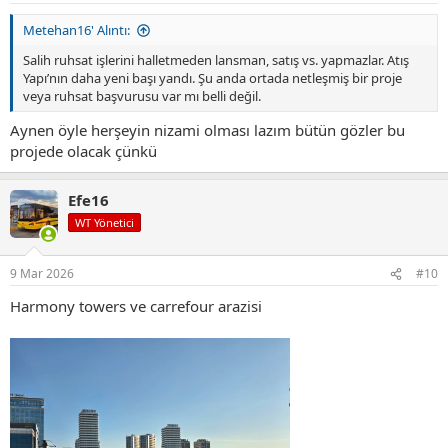
Metehan16' Alıntı:
Salih ruhsat işlerini halletmeden lansman, satış vs. yapmazlar. Atış
Yapı’nın daha yeni başı yandı. Şu anda ortada netleşmiş bir proje
veya ruhsat başvurusu var mı belli değil.
Aynen öyle herşeyin nizami olması lazım bütün gözler bu
projede olacak çünkü
Efe16
WT Yönetici
9 Mar 2026
#10
Harmony towers ve carrefour arazisi