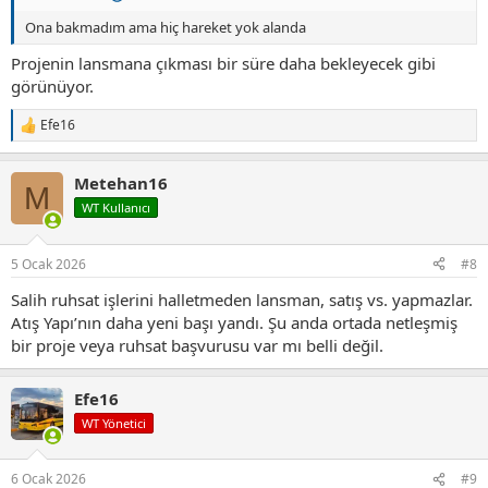
Ona bakmadım ama hiç hareket yok alanda
Projenin lansmana çıkması bir süre daha bekleyecek gibi
görünüyor.
Efe16
T
e
p
Metehan16
k
M
i
WT Kullanıcı
l
e
r
5 Ocak 2026
#8
:
Salih ruhsat işlerini halletmeden lansman, satış vs. yapmazlar.
Atış Yapı’nın daha yeni başı yandı. Şu anda ortada netleşmiş
bir proje veya ruhsat başvurusu var mı belli değil.
Efe16
WT Yönetici
6 Ocak 2026
#9