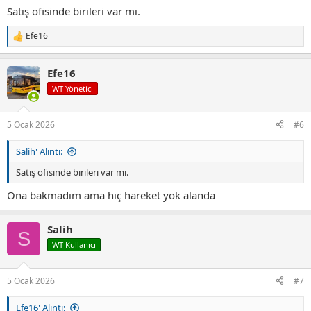
Satış ofisinde birileri var mı.
Efe16
T
e
p
Efe16
k
i
WT Yönetici
l
e
r
5 Ocak 2026
#6
:
Salih' Alıntı:
Satış ofisinde birileri var mı.
Ona bakmadım ama hiç hareket yok alanda
Salih
S
WT Kullanıcı
5 Ocak 2026
#7
Efe16' Alıntı: