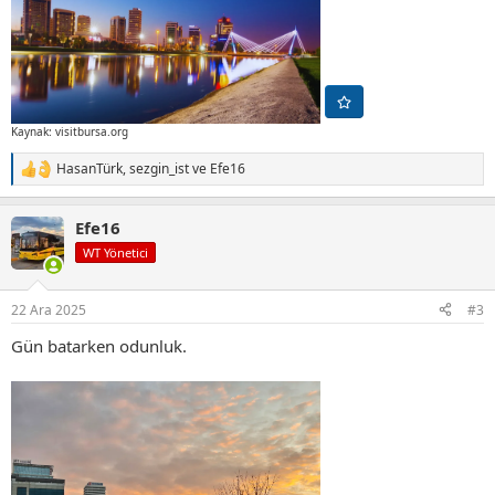
Kaynak: visitbursa.org
HasanTürk
,
sezgin_ist
ve
Efe16
T
e
p
Efe16
k
i
WT Yönetici
l
e
r
22 Ara 2025
#3
:
Gün batarken odunluk.