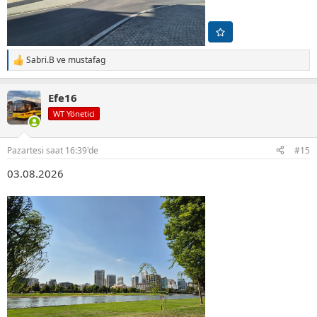
Sabri.B
ve
mustafag
T
e
p
Efe16
k
i
WT Yönetici
l
e
r
Pazartesi saat 16:39'de
#15
:
03.08.2026