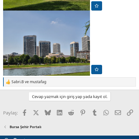
Sabri.B
ve
mustafag
T
e
p
Cevap yazmak için giriş yap yada kayıt ol.
k
i
l
Facebook
X (Twitter)
Bluesky
LinkedIn
Reddit
Pinterest
Tumblr
WhatsApp
E-posta
Li
Paylaş:
e
r
:
Bursa Şehir Portalı