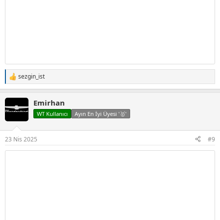
sezgin_ist
T
e
p
Emirhan
k
i
WT Kullanıcı
Ayın En İyi Üyesi '🥇'
l
e
r
23 Nis 2025
#9
: