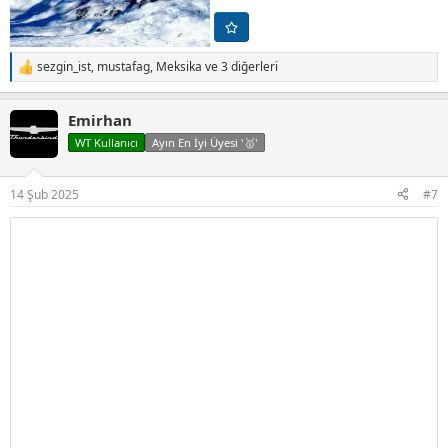
sezgin_ist
,
mustafag
,
Meksika
ve 3 diğerleri
T
e
p
Emirhan
k
i
WT Kullanıcı
Ayın En İyi Üyesi '🥇'
l
e
r
14 Şub 2025
#7
: