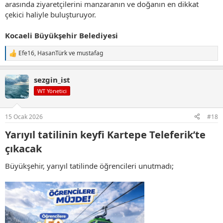
arasında ziyaretçilerini manzaranın ve doğanın en dikkat
çekici haliyle buluşturuyor.
Kocaeli Büyükşehir Belediyesi
Efe16
,
HasanTürk
ve
mustafag
T
e
p
sezgin_ist
k
i
WT Yönetici
l
e
r
15 Ocak 2026
#18
:
Yarıyıl tatilinin keyfi Kartepe Teleferik’te
çıkacak​
Büyükşehir, yarıyıl tatilinde öğrencileri unutmadı;