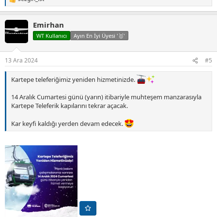
T
e
p
Emirhan
k
i
WT Kullanıcı
Ayın En İyi Üyesi '🥇'
l
e
r
13 Ara 2024
#5
:
Kartepe teleferiğimiz yeniden hizmetinizde.
14 Aralık Cumartesi günü (yarın) itibariyle muhteşem manzarasıyla
Kartepe Teleferik kapılarını tekrar açacak.
Kar keyfi kaldığı yerden devam edecek.