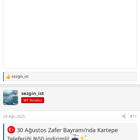
sezgin_ist
T
e
p
sezgin_ist
k
i
WT Yönetici
l
e
r
29 Ağu 2025
#11
:
30 Ağustos Zafer Bayramı’nda Kartepe
Teleferiği %50 indirimli!