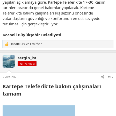
yapılan açıklamaya göre, Kartepe Teleferik’te 17-30 Kasım
tarihleri arasında genel bakımlar yapılacak. Kartepe
Teleferik’te bakım çalışmaları kış sezonu öncesinde
vatandaşların güvenliği ve konforunun en üst seviyede
tutulması için gerçekleştiriliyor.
Kocaeli Büyükşehir Belediyesi
HasanTürk
ve
Emirhan
T
e
p
sezgin_ist
k
i
WT Yönetici
l
e
r
2 Ara 2025
#17
:
Kartepe Teleferik’te bakım çalışmaları
tamam​