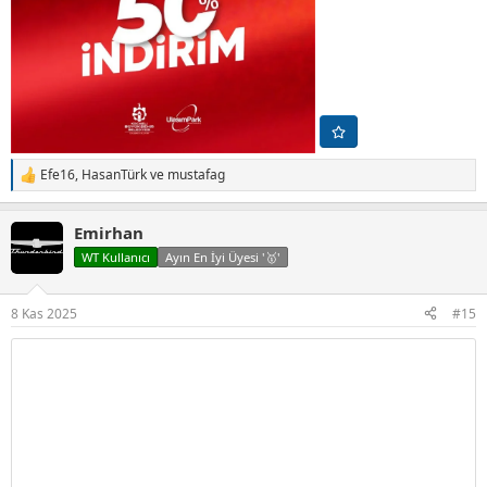
Efe16
,
HasanTürk
ve
mustafag
T
e
p
Emirhan
k
i
WT Kullanıcı
Ayın En İyi Üyesi '🥇'
l
e
r
8 Kas 2025
#15
: