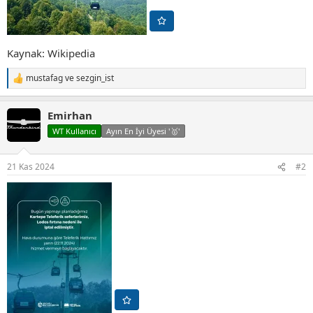
Kaynak: Wikipedia
mustafag
ve
sezgin_ist
T
e
p
Emirhan
k
i
WT Kullanıcı
Ayın En İyi Üyesi '🥇'
l
e
r
21 Kas 2024
#2
: