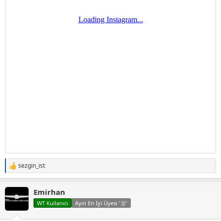
sezgin_ist
T
e
p
Emirhan
k
i
WT Kullanıcı
Ayın En İyi Üyesi '🥇'
l
e