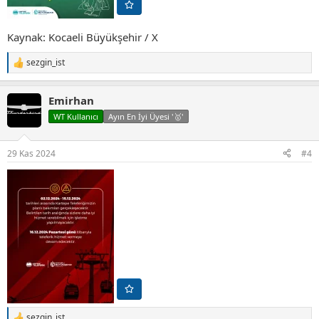
Kaynak: Kocaeli Büyükşehir / X
sezgin_ist
T
e
p
Emirhan
k
i
WT Kullanıcı
Ayın En İyi Üyesi '🥇'
l
e
r
29 Kas 2024
#4
:
sezgin_ist