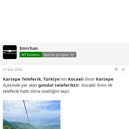
Emirhan
WT Kullanıcı
Ayın En İyi Üyesi '🥇'
21 Kas 2024
#1
Kartepe Teleferik
,
Türkiye
'nin
Kocaeli
ilinin
Kartepe
ilçesinde yer alan
gondol
teleferiktir
. Kocaeli ilinin ilk
teleferik hattı olma özelliğini taşır.