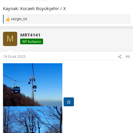
Kaynak: Kocaeli Büyükşehir / X
sezgin_ist
T
e
p
MRT4141
k
M
i
WT Kullanıcı
l
e
r
19 Ocak 2025
#6
: