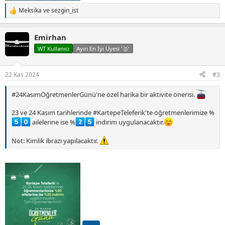
Meksika
ve
sezgin_ist
T
e
p
Emirhan
k
i
WT Kullanıcı
Ayın En İyi Üyesi '🥇'
l
e
r
22 Kas 2024
#3
:
#24KasımÖğretmenlerGünü'ne özel harika bir aktivite önerisi.
23 ve 24 Kasım tarihlerinde #KartepeTeleferik'te öğretmenlerimize %
ailelerine ise %
indirim uygulanacaktır.
Not: Kimlik ibrazı yapılacaktır.