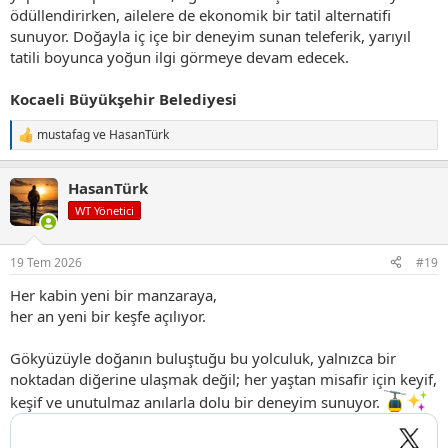
ödüllendirirken, ailelere de ekonomik bir tatil alternatifi
sunuyor. Doğayla iç içe bir deneyim sunan teleferik, yarıyıl
tatili boyunca yoğun ilgi görmeye devam edecek.
Kocaeli Büyükşehir Belediyesi
mustafag
ve
HasanTürk
T
e
p
HasanTürk
k
i
WT Yönetici
l
e
r
19 Tem 2026
#19
:
Her kabin yeni bir manzaraya,
her an yeni bir keşfe açılıyor.
Gökyüzüyle doğanın buluştuğu bu yolculuk, yalnızca bir
noktadan diğerine ulaşmak değil; her yaştan misafir için keyif,
keşif ve unutulmaz anılarla dolu bir deneyim sunuyor.