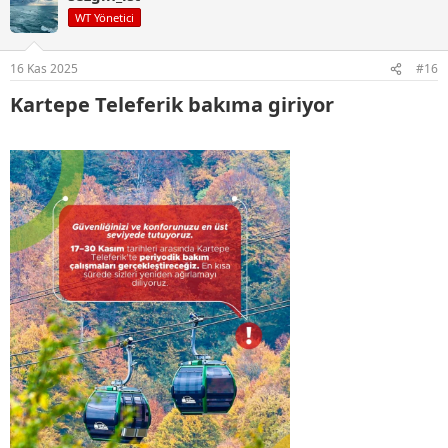
WT Yönetici
16 Kas 2025
#16
Kartepe Teleferik bakıma giriyor​