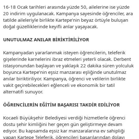
16-18 Ocak tarihleri arasında yüzde 50, ailelerine ise yüzde
20 indirim uygulanacak. Kampanya sayesinde öğrenciler, ara
tatilde aileleriyle birlikte Kartepe’nin beyaz örtüyle buluşan
doğal güzelliklerinde keyifli anlar yaşayacak.
UNUTULMAZ ANILAR BİRİKTİRİLİYOR
Kampanyadan yararlanmak isteyen öğrencilerin, teleferik
gişelerinde karnelerini ibraz etmeleri yeterli olacak. Derbent
istasyonundan başlayan ve yaklaşık 22 dakika süren yolculuk
boyunca Kartepe’nin eşsiz manzarası eşliğinde unutulmaz
anılar biriktiriliyor. Kampanya, öğrenci ve velilerin birlikte
vakit geçirebilecekleri eğlenceli ve ekonomik bir tatil
alternatifi sunuyor.
ÖĞRENCİLERİN EĞİTİM BAŞARISI TAKDİR EDİLİYOR
Kocaeli Büyükşehir Belediyesi verdiği hizmetlerle öğrenci
dostu şehir kimliğini her geçen gün geliştirmeye devam
ediyor. Bu kapsamda eşsiz kar manzaralarına ev sahipliği
yapan Kartepe Teleferik, öğrencileri başarılarından dolayı