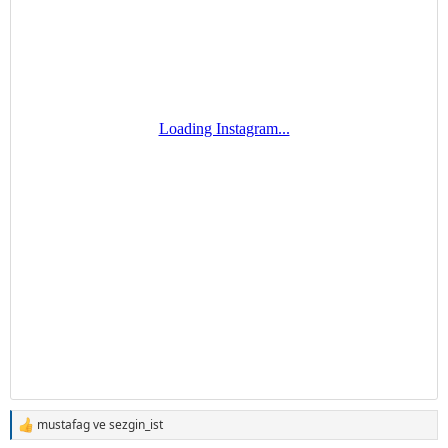
mustafag
ve
sezgin_ist
T
e