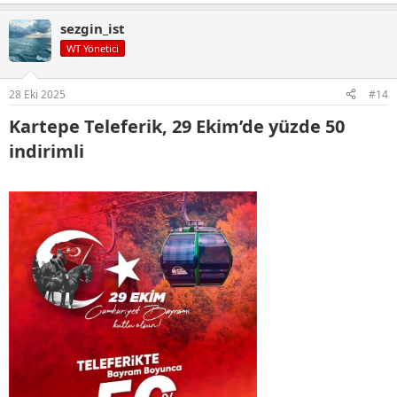
e
p
sezgin_ist
k
i
WT Yönetici
l
e
r
28 Eki 2025
#14
:
Kartepe Teleferik, 29 Ekim’de yüzde 50
indirimli​