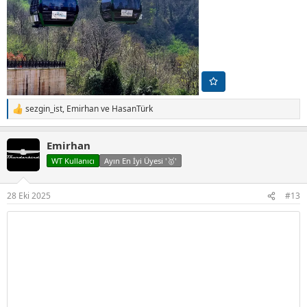
sezgin_ist
,
Emirhan
ve
HasanTürk
T
e
p
Emirhan
k
i
WT Kullanıcı
Ayın En İyi Üyesi '🥇'
l
e
r
28 Eki 2025
#13
: