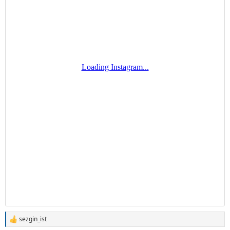
sezgin_ist
T