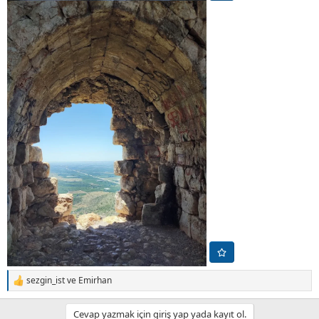
sezgin_ist
ve
Emirhan
T
e
p
Cevap yazmak için giriş yap yada kayıt ol.
k