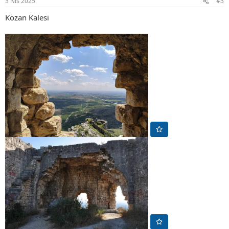
3 Nis 2025
#3
:
Kozan Kalesi