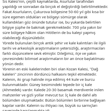
Sis Kalesi'nin, çeşitli kaynaklarda, Asurlular tarafından
yapıldığı ve sonradan da birçok el değiştirdiği belirtilmektedir.
Fakat Asurluların, Çukurova bölgesine 50-60 yıl gibi kısa bir
süre egemen oldukları ve bölgeyi sömürge olarak
kullandıkları göz önünde tutulur ise, bu yukarda belirtilen
bilgiye şüphe ile bakmak gerekmektedir. 700 yıla yakın bir
süre bölgeye hâkim olan Hititlerin de bu kaleyi yapmış
olabileceği düşünülebilir.
Yörede bulunulan birçok antik şehir ve kale kalıntıları ile ilgili
tarihi ve arkeolojik araştırmaların yetersizliği, araştırmacıları
farklı düşüncelere sevk etmiştir. Dileğimiz, ilçe ve yakın
çevresindeki bilimsel araştırmaların bir an önce başlatılması
yönün dedir.
Yörenin en eski kalelerinden biri olan Kozan Kalesi, "Dağ
kaleleri" zincirinin dördüncü halkasını teşkil etmektedir.
Kalenin, iki grup halinde inşa edilmiş 44 kule ve burcu
bulunmaktadır. Güney kesimindeki tepede bir iç kale
(Ahmedek) vardır. Kalede 20-30 basamak merdivenle inilen
mahzenler ve gizli yollar mevcut tur. İç kale de dahil altı
bölümden oluşmaktadır. Bütün bölümleri birbirine bağlayan
kapılar vardır. Kalenin su ihtiyacı ise, büyük su sarnıçları
sayesinde karşılanmakta idi.