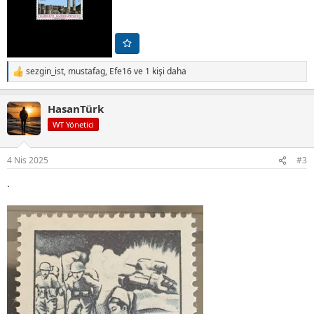
sezgin_ist
,
mustafag
,
Efe16
ve 1 kişi daha
T
e
p
HasanTürk
k
i
WT Yönetici
l
e
r
4 Nis 2025
#3
:
.