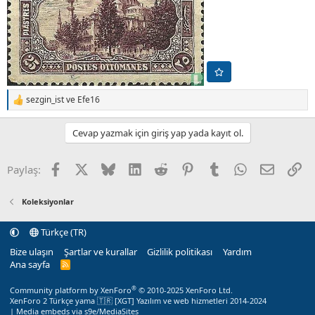
sezgin_ist
ve
Efe16
T
e
p
Cevap yazmak için giriş yap yada kayıt ol.
k
i
l
Facebook
X (Twitter)
Bluesky
LinkedIn
Reddit
Pinterest
Tumblr
WhatsApp
E-posta
Li
Paylaş:
e
r
:
Koleksiyonlar
Türkçe (TR)
Bize ulaşın
Şartlar ve kurallar
Gizlilik politikası
Yardım
Ana sayfa
R
S
S
®
Community platform by XenForo
© 2010-2025 XenForo Ltd.
XenForo 2 Türkçe yama 🇹🇷 [XGT] Yazılım ve web hizmetleri 2014-2024
|
Media embeds via s9e/MediaSites