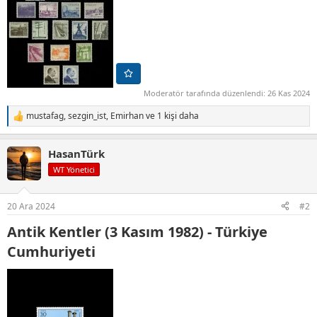
Moderatör tarafında düzenlendi:
26 Kas 2024
mustafag
,
sezgin_ist
,
Emirhan
ve 1 kişi daha
T
e
p
HasanTürk
k
i
WT Yönetici
l
e
r
20 Ara 2024
#2
:
Antik Kentler (3 Kasım 1982) - Türkiye
Cumhuriyeti​