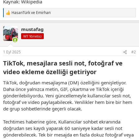
Kaynak: Wikipedia
HasanTürk
ve
Emirhan
T
e
p
mustafag
k
i
WT Yönetici
l
e
r
1 Eyl 2025
#2
:
TikTok, mesajlara sesli not, fotoğraf ve
video ekleme özelliği getiriyor​
TikTok, doğrudan mesajlaşma (DM) özelliğini genişletiyor.
Daha önce yalnızca metin, GIF, çıkartma ve TikTok içeriği
gönderilebiliyordu. Yeni güncellemeyle kullanıcılar sesli not,
fotoğraf ve video paylaşabilecek. Yenilikler hem bire bir hem
de grup sohbetlerinde geçerli olacak.
Techtimes haberine göre, Kullanıcılar sohbet ekranında
doğrudan ses kaydı yaparak 60 saniyeye kadar sesli not
gönderebilecek. Tek bir mesajda en fazla dokuz fotoğraf veya