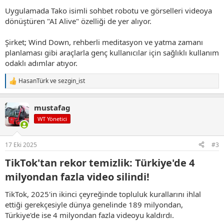
Uygulamada Tako isimli sohbet robotu ve görselleri videoya
dönüştüren "AI Alive" özelliği de yer alıyor.
Şirket; Wind Down, rehberli meditasyon ve yatma zamanı
planlaması gibi araçlarla genç kullanıcılar için sağlıklı kullanım
odaklı adımlar atıyor.
HasanTürk
ve
sezgin_ist
T
e
p
mustafag
k
i
WT Yönetici
l
e
r
17 Eki 2025
#3
:
TikTok'tan rekor temizlik: Türkiye'de 4
milyondan fazla video silindi!​
TikTok, 2025'in ikinci çeyreğinde topluluk kurallarını ihlal
ettiği gerekçesiyle dünya genelinde 189 milyondan,
Türkiye'de ise 4 milyondan fazla videoyu kaldırdı.