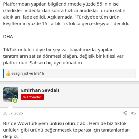
Platformdan yapılan bilgilendirmede yüzde 55'inin ise
izledikleri videolardan sonra hızlıca aradıkları ürünü satın
aldıkları ifade edildi. Açıklamada, "Türkiye'de tüm ürün
keşiflerinin yüzde 15'i artık TikTok'ta gerçekleşiyor" denildi.
DHA
TikTok ünlüleri diye bir şey var hayatımızda, yapılan
tanıtımların satışa dönmesi olağan, değişik bir kitlesi var
platformun. Şahsen hiç üye olmadım
sezgin_ist
ve
Efe16
T
e
p
Emirhan Sevdalı
k
i
WT Yönetici
l
e
r
20 Eki 2025
#5
:
Biz de WowTürkiyem ünlüsü oluruz abi. Hem de biz tiktok
ünlüleri gibi ürünü beğenmesek te parası için tanıtanlardan
değiliz.