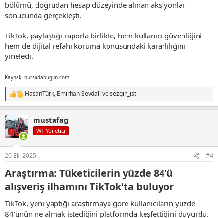
bölümü, doğrudan hesap düzeyinde alınan aksiyonlar
sonucunda gerçekleşti.
TikTok, paylaştığı raporla birlikte, hem kullanıcı güvenliğini
hem de dijital refahı koruma konusundaki kararlılığını
yineledi.
Kaynak: bursadabugun.com
HasanTürk
,
Emirhan Sevdalı
ve
sezgin_ist
T
e
p
mustafag
k
i
WT Yönetici
l
e
r
20 Eki 2025
#4
:
Araştırma: Tüketicilerin yüzde 84'ü
alışveriş ilhamını TikTok'ta buluyor​
TikTok, yeni yaptığı araştırmaya göre kullanıcıların yüzde
84'ünün ne almak istediğini platformda keşfettiğini duyurdu.