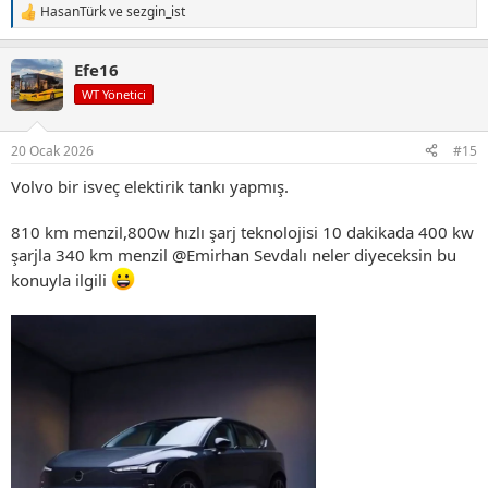
HasanTürk
ve
sezgin_ist
T
e
p
Efe16
k
i
WT Yönetici
l
e
r
20 Ocak 2026
#15
:
Volvo bir isveç elektirik tankı yapmış.
810 km menzil,800w hızlı şarj teknolojisi 10 dakikada 400 kw
şarjla 340 km menzil
@Emirhan Sevdalı
neler diyeceksin bu
konuyla ilgili