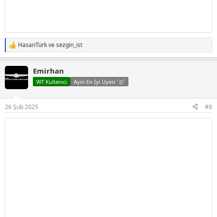
HasanTürk
ve
sezgin_ist
T
e
p
Emirhan
k
i
WT Kullanıcı
Ayın En İyi Üyesi '🥇'
l
e
r
26 Şub 2025
#8
: