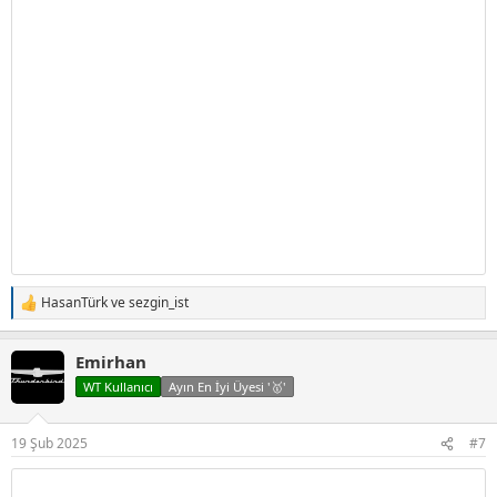
HasanTürk
ve
sezgin_ist
T
e
p
Emirhan
k
i
WT Kullanıcı
Ayın En İyi Üyesi '🥇'
l
e
r
19 Şub 2025
#7
: