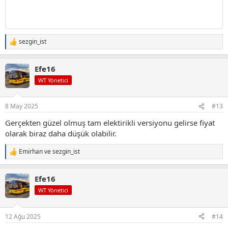
sezgin_ist
T
e
p
Efe16
k
i
WT Yönetici
l
e
r
8 May 2025
#13
:
Gerçekten güzel olmuş tam elektirikli versiyonu gelirse fiyat
olarak biraz daha düşük olabilir.
Emirhan
ve
sezgin_ist
T
e
p
Efe16
k
i
WT Yönetici
l
e
r
12 Ağu 2025
#14
: