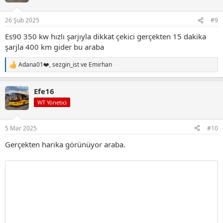
e
r
26 Şub 2025
#9
:
Es90 350 kw hızlı şarjıyla dikkat çekici gerçekten 15 dakika
şarjla 400 km gider bu araba
Adana01❤️
,
sezgin_ist
ve
Emirhan
T
e
p
Efe16
k
i
WT Yönetici
l
e
r
5 Mar 2025
#10
:
Gerçekten harika görünüyor araba.