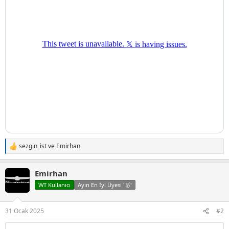
sezgin_ist
ve
Emirhan
T
e
p
Emirhan
k
i
WT Kullanıcı
Ayın En İyi Üyesi '🥇'
l
e
r
31 Ocak 2025
#2
: