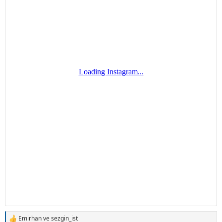
Emirhan
ve
sezgin_ist
T