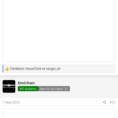
Clarkkent
,
HasanTürk
ve
sezgin_ist
T
e
p
Emirhan
k
i
WT Kullanıcı
Ayın En İyi Üyesi '🥇'
l
e
r
7 May 2025
#12
: