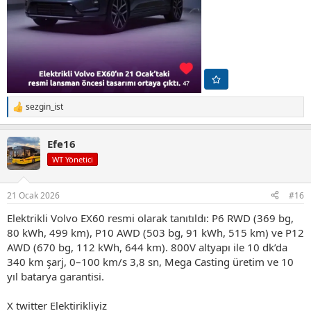
sezgin_ist
T
e
p
Efe16
k
i
WT Yönetici
l
e
r
21 Ocak 2026
#16
:
Elektrikli Volvo EX60 resmi olarak tanıtıldı: P6 RWD (369 bg,
80 kWh, 499 km), P10 AWD (503 bg, 91 kWh, 515 km) ve P12
AWD (670 bg, 112 kWh, 644 km). 800V altyapı ile 10 dk’da
340 km şarj, 0–100 km/s 3,8 sn, Mega Casting üretim ve 10
yıl batarya garantisi.
X twitter Elektirikliyiz