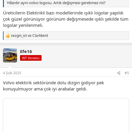
Yıllardır aynı volvo logosu. Artık değişmesi gerekmez mi?
Üreticilerin Elektirikli bazı modellerinde ışıklı logolar yapıldı
çok güzel görünüyor görünüm değişmesede ışıklı şekilde tüm
logolar yenilenmeli.
sezgin_ist
ve
Clarkkent
T
e
p
Efe16
k
i
WT Yönetici
l
e
r
4 Şub 2025
#5
:
Volvo elektirik sektöründe dolu dizgin gidiyor pek
konuşulmuyor ama çok iyi arabalar geldi.