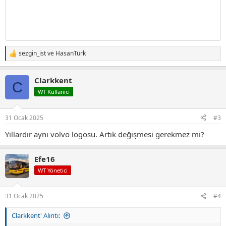
sezgin_ist
ve
HasanTürk
T
e
p
Clarkkent
k
C
i
WT Kullanıcı
l
e
r
31 Ocak 2025
#3
:
Yıllardır aynı volvo logosu. Artık değişmesi gerekmez mi?
Efe16
WT Yönetici
31 Ocak 2025
#4
Clarkkent' Alıntı: