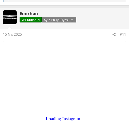
e
p
Emirhan
k
i
WT Kullanıcı
Ayın En İyi Üyesi '🥇'
l
e
r
15 Nis 2025
#11
: