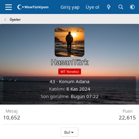
Giriş yap
Üye ol
Üyeler
HasanTürk
WT Yönetici
43
·
Konum
Adana
Katılım
8 Kas 2024
Son görülme
Bugün 07:22
Mesaj
Puan
10,652
22,615
Bul