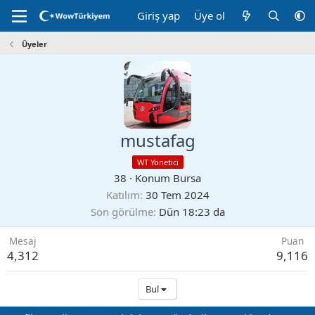
Giriş yap
Üye ol
Üyeler
mustafag
WT Yönetici
38
·
Konum
Bursa
Katılım
30 Tem 2024
Son görülme
Dün 18:23 da
Mesaj
Puan
4,312
9,116
Bul