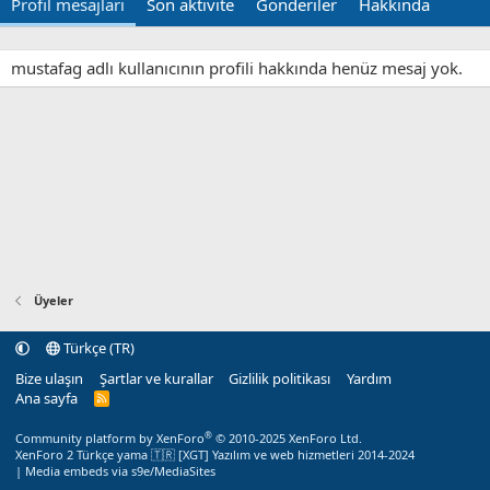
Profil mesajları
Son aktivite
Gönderiler
Hakkında
mustafag adlı kullanıcının profili hakkında henüz mesaj yok.
Üyeler
Türkçe (TR)
Bize ulaşın
Şartlar ve kurallar
Gizlilik politikası
Yardım
Ana sayfa
R
S
S
®
Community platform by XenForo
© 2010-2025 XenForo Ltd.
XenForo 2 Türkçe yama 🇹🇷 [XGT] Yazılım ve web hizmetleri 2014-2024
|
Media embeds via s9e/MediaSites