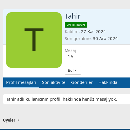
Tahir
T
WT Kullanıcı
Katılım
27 Kas 2024
Son görülme
30 Ara 2024
Mesaj
16
Bul
Profil mesajları
Son aktivite
Gönderiler
Hakkında
Tahir adlı kullanıcının profili hakkında henüz mesaj yok.
Üyeler