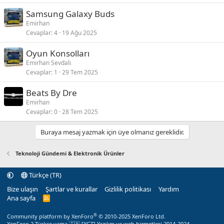
Samsung Galaxy Buds
Emirhan
Cevaplar
4
19 Ağu 2025
Oyun Konsolları
Emirhan Sevdalı
Cevaplar
1
29 Tem 2025
Beats By Dre
Emirhan
Cevaplar
0
28 Tem 2025
Buraya mesaj yazmak için üye olmanız gereklidir.
Teknoloji Gündemi & Elektronik Ürünler
Türkçe (TR)
Bize ulaşın
Şartlar ve kurallar
Gizlilik politikası
Yardım
Ana sayfa
R
S
S
®
Community platform by XenForo
© 2010-2025 XenForo Ltd.
XenForo 2 Türkçe yama 🇹🇷 [XGT] Yazılım ve web hizmetleri 2014-2024