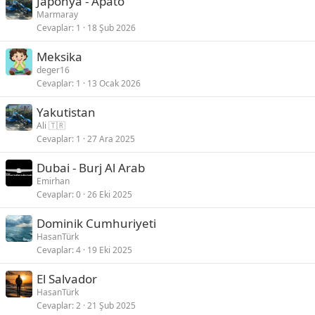
Japonya - Apato
Marmaray
Cevaplar
1
18 Şub 2026
Meksika
deger16
Cevaplar
1
13 Ocak 2026
Yakutistan
Ali 🇹🇷
Cevaplar
1
27 Ara 2025
Dubai - Burj Al Arab
Emirhan
Cevaplar
0
26 Eki 2025
Dominik Cumhuriyeti
HasanTürk
Cevaplar
4
19 Eki 2025
El Salvador
HasanTürk
Cevaplar
2
21 Şub 2025