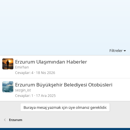
Filtreler
Erzurum Ulaşımından Haberler
Emirhan
Cevaplar
4
18 Nis 2026
Erzurum Büyükşehir Belediyesi Otobüsleri
sezgin_ist
Cevaplar
1
17 Ara 2025
Buraya mesaj yazmak için üye olmanız gereklidir.
Erzurum