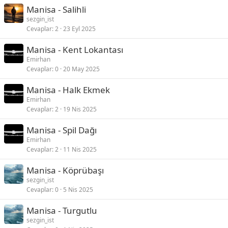
Manisa - Salihli
sezgin_ist
Cevaplar
2
23 Eyl 2025
Manisa - Kent Lokantası
Emirhan
Cevaplar
0
20 May 2025
Manisa - Halk Ekmek
Emirhan
Cevaplar
2
19 Nis 2025
Manisa - Spil Dağı
Emirhan
Cevaplar
2
11 Nis 2025
Manisa - Köprübaşı
sezgin_ist
Cevaplar
0
5 Nis 2025
Manisa - Turgutlu
sezgin_ist