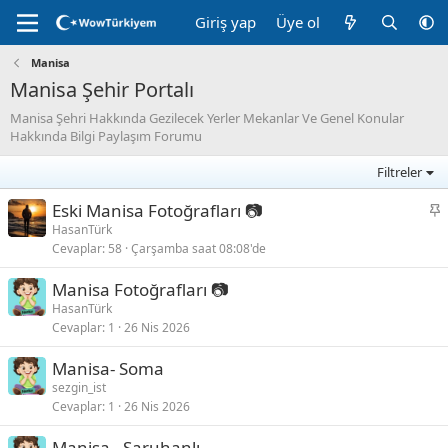
Giriş yap
Üye ol
Manisa
Manisa Şehir Portalı
Manisa Şehri Hakkında Gezilecek Yerler Mekanlar Ve Genel Konular
Hakkında Bilgi Paylaşım Forumu
Filtreler
S
Eski Manisa Fotoğrafları 📷
a
HasanTürk
Cevaplar
58
Çarşamba saat 08:08'de
b
i
Manisa Fotoğrafları 📷
t
HasanTürk
Cevaplar
1
26 Nis 2026
Manisa- Soma
sezgin_ist
Cevaplar
1
26 Nis 2026
Manisa - Saruhanlı