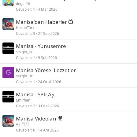
deger16
Cevaplar
1
4 Mar 2026
Manisa'dan Haberler 📺
HasanTürk
Cevaplar
3
21 Şub 2026
Manisa - Yunusemre
sezgin_ist
Cevaplar
1
9 Şub 2026
Manisa Yöresel Lezzetler
G
sezgin_ist
Cevaplar
1
24 Ocak 2026
Manisa - SPİLAŞ
Emirhan
Cevaplar
2
3 Ocak 2026
Manisa Videoları 🎥
Ali 🇹🇷
Cevaplar
0
14 Ara 2025