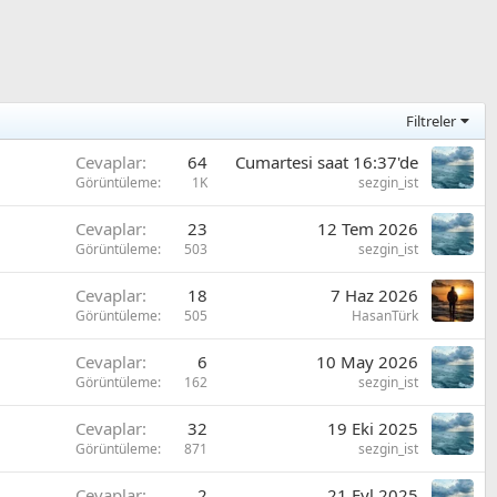
Filtreler
Cevaplar
64
Cumartesi saat 16:37'de
Görüntüleme
1K
sezgin_ist
Cevaplar
23
12 Tem 2026
Görüntüleme
503
sezgin_ist
Cevaplar
18
7 Haz 2026
Görüntüleme
505
HasanTürk
Cevaplar
6
10 May 2026
Görüntüleme
162
sezgin_ist
Cevaplar
32
19 Eki 2025
Görüntüleme
871
sezgin_ist
Cevaplar
2
21 Eyl 2025