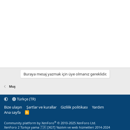
Buraya mesaj yazmak için üye olmanız gereklidir.
Muş
Türkçe (TR)
Bize ulaşın
Şartlar ve kurallar
Gizlilik politikası
Yardım
Ana sayfa
R
S
S
®
Community platform by XenForo
© 2010-2025 XenForo Ltd.
XenForo 2 Türkçe yama 🇹🇷 [XGT] Yazılım ve web hizmetleri 2014-2024