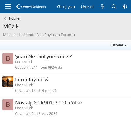
Giriş yap
Üye ol
Hobiler
Müzik
Müzikler Hakkında Bilgi Paylaşım Forumu
Filtreler
Şuan Ne Dinliyorsunuz ?
B
HasanTürk
Cevaplar
211
Dün 09:56 da
Ferdi Tayfur 🎶
HasanTürk
Cevaplar
14
3 Haz 2026
Nostalji 80'li 90'lı 2000'li Yıllar
B
HasanTürk
Cevaplar
9
12 May 2026