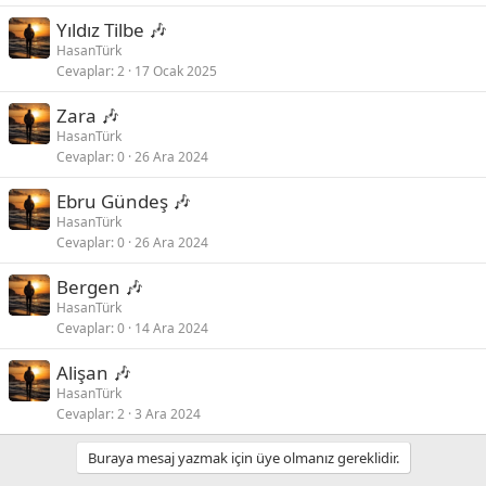
Yıldız Tilbe 🎶
HasanTürk
Cevaplar
2
17 Ocak 2025
Zara 🎶
HasanTürk
Cevaplar
0
26 Ara 2024
Ebru Gündeş 🎶
HasanTürk
Cevaplar
0
26 Ara 2024
Bergen 🎶
HasanTürk
Cevaplar
0
14 Ara 2024
Alişan 🎶
HasanTürk
Cevaplar
2
3 Ara 2024
Buraya mesaj yazmak için üye olmanız gereklidir.