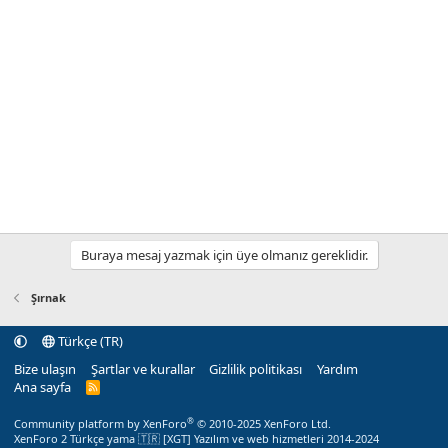
Buraya mesaj yazmak için üye olmanız gereklidir.
Şırnak
Türkçe (TR)
Bize ulaşın
Şartlar ve kurallar
Gizlilik politikası
Yardım
Ana sayfa
R
S
S
®
Community platform by XenForo
© 2010-2025 XenForo Ltd.
XenForo 2 Türkçe yama 🇹🇷 [XGT] Yazılım ve web hizmetleri 2014-2024