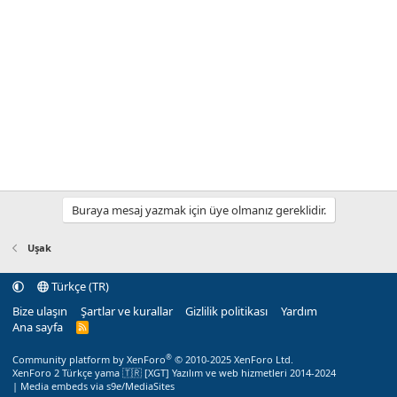
Buraya mesaj yazmak için üye olmanız gereklidir.
Uşak
Türkçe (TR)
Bize ulaşın
Şartlar ve kurallar
Gizlilik politikası
Yardım
Ana sayfa
R
S
S
®
Community platform by XenForo
© 2010-2025 XenForo Ltd.
XenForo 2 Türkçe yama 🇹🇷 [XGT] Yazılım ve web hizmetleri 2014-2024
|
Media embeds via s9e/MediaSites