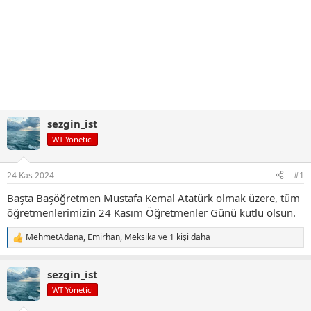
sezgin_ist
WT Yönetici
24 Kas 2024
#1
Başta Başöğretmen Mustafa Kemal Atatürk olmak üzere, tüm
öğretmenlerimizin 24 Kasım Öğretmenler Günü kutlu olsun.
MehmetAdana
,
Emirhan
,
Meksika
ve 1 kişi daha
T
e
p
sezgin_ist
k
i
WT Yönetici
l
e