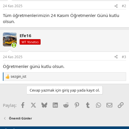
r
24 Kas 2025
#2
:
Tüm öğretmenlerimizin 24 Kasım Öğretmenler Günü kutlu
olsun.
Efe16
WT Yönetici
24 Kas 2025
#3
Öğretmenler günü kutlu olsun.
sezgin_ist
T
e
p
Cevap yazmak için giriş yap yada kayıt ol.
k
i
l
Facebook
X (Twitter)
Bluesky
LinkedIn
Reddit
Pinterest
Tumblr
WhatsApp
E-posta
Li
Paylaş:
e
r
:
Önemli Günler