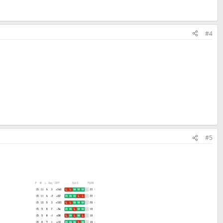
#4
#5