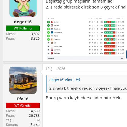
Beşiktaş grup maçlarını tamamladı
2. sırada bitirerek direk son 8 çeyrek fin
deger16
WT Kullanıcı
Mesaj
3,807
Puan
3,826
10 Şub 2026
deger16' Alıntı:
2. sırada bitirerek direk son 8 çeyrek finale yü
Bourg yarın kaybederse lider bitirecek.
Efe16
WT Yönetici
Mesaj
14,539
Puan
26,788
Yaş
39
Konum
Bursa