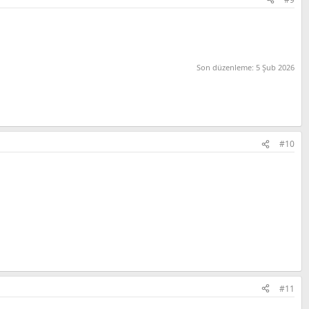
Son düzenleme:
5 Şub 2026
#10
#11