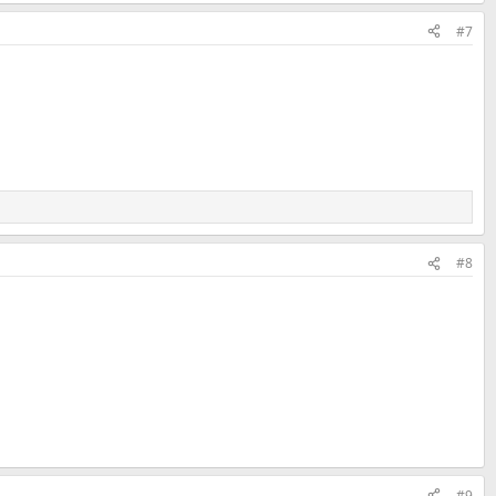
#7
#8
#9