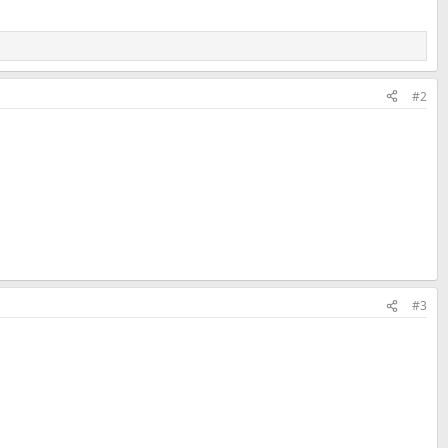
#2
#3