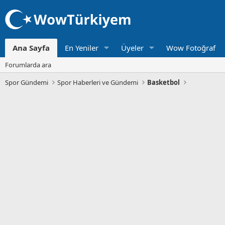
Ana Sayfa
En Yeniler
Üyeler
Wow Fotoğraf
Forumlarda ara
Spor Gündemi
Spor Haberleri ve Gündemi
Basketbol