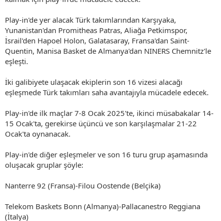
Play-in'de yer alacak Türk takımlarından Karşıyaka,
Yunanistan'dan Promitheas Patras, Aliağa Petkimspor,
İsrail'den Hapoel Holon, Galatasaray, Fransa'dan Saint-
Quentin, Manisa Basket de Almanya'dan NINERS Chemnitz'le
eşleşti.
İki galibiyete ulaşacak ekiplerin son 16 vizesi alacağı
eşleşmede Türk takımları saha avantajıyla mücadele edecek.
Play-in'de ilk maçlar 7-8 Ocak 2025'te, ikinci müsabakalar 14-
15 Ocak'ta, gerekirse üçüncü ve son karşılaşmalar 21-22
Ocak'ta oynanacak.
Play-in'de diğer eşleşmeler ve son 16 turu grup aşamasında
oluşacak gruplar şöyle:
Nanterre 92 (Fransa)-Filou Oostende (Belçika)
Telekom Baskets Bonn (Almanya)-Pallacanestro Reggiana
(İtalya)