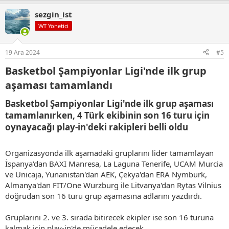
p
sezgin_ist
k
i
WT Yönetici
l
e
r
19 Ara 2024
#5
:
Basketbol Şampiyonlar Ligi'nde ilk grup
aşaması tamamlandı​
Basketbol Şampiyonlar Ligi'nde ilk grup aşaması
tamamlanırken, 4 Türk ekibinin son 16 turu için
oynayacağı play-in'deki rakipleri belli oldu​
Organizasyonda ilk aşamadaki gruplarını lider tamamlayan
İspanya'dan BAXI Manresa, La Laguna Tenerife, UCAM Murcia
ve Unicaja, Yunanistan'dan AEK, Çekya'dan ERA Nymburk,
Almanya'dan FIT/One Wurzburg ile Litvanya'dan Rytas Vilnius
doğrudan son 16 turu grup aşamasına adlarını yazdırdı.
Gruplarını 2. ve 3. sırada bitirecek ekipler ise son 16 turuna
kalmak için play-in'de mücadele edecek.