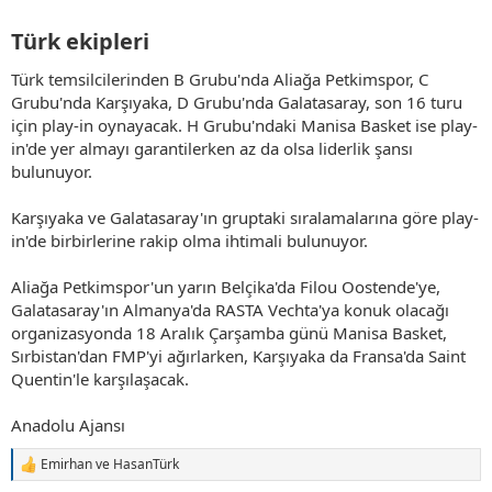
Türk ekipleri​
Türk temsilcilerinden B Grubu'nda Aliağa Petkimspor, C
Grubu'nda Karşıyaka, D Grubu'nda Galatasaray, son 16 turu
için play-in oynayacak. H Grubu'ndaki Manisa Basket ise play-
in'de yer almayı garantilerken az da olsa liderlik şansı
bulunuyor.
Karşıyaka ve Galatasaray'ın gruptaki sıralamalarına göre play-
in'de birbirlerine rakip olma ihtimali bulunuyor.
Aliağa Petkimspor'un yarın Belçika'da Filou Oostende'ye,
Galatasaray'ın Almanya'da RASTA Vechta'ya konuk olacağı
organizasyonda 18 Aralık Çarşamba günü Manisa Basket,
Sırbistan'dan FMP'yi ağırlarken, Karşıyaka da Fransa'da Saint
Quentin'le karşılaşacak.
Anadolu Ajansı
Emirhan
ve
HasanTürk
T
e