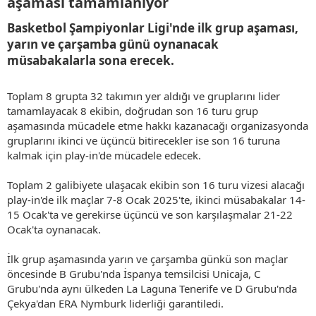
aşaması tamamlanıyor​
Basketbol Şampiyonlar Ligi'nde ilk grup aşaması,
yarın ve çarşamba günü oynanacak
müsabakalarla sona erecek.​
Toplam 8 grupta 32 takımın yer aldığı ve gruplarını lider
tamamlayacak 8 ekibin, doğrudan son 16 turu grup
aşamasında mücadele etme hakkı kazanacağı organizasyonda
gruplarını ikinci ve üçüncü bitirecekler ise son 16 turuna
kalmak için play-in'de mücadele edecek.
Toplam 2 galibiyete ulaşacak ekibin son 16 turu vizesi alacağı
play-in'de ilk maçlar 7-8 Ocak 2025'te, ikinci müsabakalar 14-
15 Ocak'ta ve gerekirse üçüncü ve son karşılaşmalar 21-22
Ocak'ta oynanacak.
İlk grup aşamasında yarın ve çarşamba günkü son maçlar
öncesinde B Grubu'nda İspanya temsilcisi Unicaja, C
Grubu'nda aynı ülkeden La Laguna Tenerife ve D Grubu'nda
Çekya'dan ERA Nymburk liderliği garantiledi.