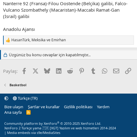
Nanterre 92 (Fransa)-Filou Oostende (Belçika) galibi, Falco-
Vulcano Szombathely (Macaristan)-Maccabi Ramat-Gan
(İsrail) galibi
Anadolu Ajansı
HasanTürk
,
Meksika
ve
Emirhan
T
e
p
Üzgünüz bu konu cevaplar için kapatılmıştır...
k
i
l
Facebook
X (Twitter)
Bluesky
LinkedIn
Reddit
Pinterest
Tumblr
WhatsApp
E-posta
Li
Paylaş:
e
r
:
Basketbol
Türkçe (TR)
Bize ulaşın
Şartlar ve kurallar
Gizlilik politikası
Yardım
Ana sayfa
R
S
S
®
Community platform by XenForo
© 2010-2025 XenForo Ltd.
XenForo 2 Türkçe yama 🇹🇷 [XGT] Yazılım ve web hizmetleri 2014-2024
|
Media embeds via s9e/MediaSites