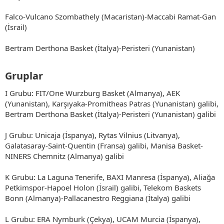
Falco-Vulcano Szombathely (Macaristan)-Maccabi Ramat-Gan
(İsrail)
Bertram Derthona Basket (İtalya)-Peristeri (Yunanistan)
Gruplar​
I Grubu: FIT/One Wurzburg Basket (Almanya), AEK
(Yunanistan), Karşıyaka-Promitheas Patras (Yunanistan) galibi,
Bertram Derthona Basket (İtalya)-Peristeri (Yunanistan) galibi
J Grubu: Unicaja (İspanya), Rytas Vilnius (Litvanya),
Galatasaray-Saint-Quentin (Fransa) galibi, Manisa Basket-
NINERS Chemnitz (Almanya) galibi
K Grubu: La Laguna Tenerife, BAXI Manresa (İspanya), Aliağa
Petkimspor-Hapoel Holon (İsrail) galibi, Telekom Baskets
Bonn (Almanya)-Pallacanestro Reggiana (İtalya) galibi
L Grubu: ERA Nymburk (Çekya), UCAM Murcia (İspanya),