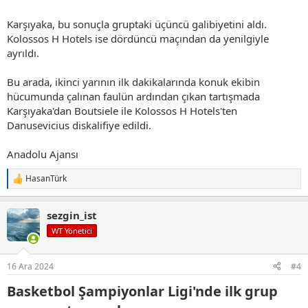
Karşıyaka, bu sonuçla gruptaki üçüncü galibiyetini aldı.
Kolossos H Hotels ise dördüncü maçından da yenilgiyle
ayrıldı.
Bu arada, ikinci yarının ilk dakikalarında konuk ekibin
hücumunda çalınan faulün ardından çıkan tartışmada
Karşıyaka'dan Boutsiele ile Kolossos H Hotels'ten
Danusevicius diskalifiye edildi.
Anadolu Ajansı
HasanTürk
T
e
p
sezgin_ist
k
i
WT Yönetici
l
e
r
16 Ara 2024
#4
:
Basketbol Şampiyonlar Ligi'nde ilk grup