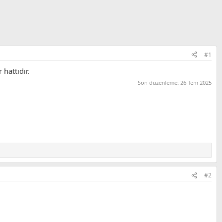
#1
 hattıdır.
Son düzenleme:
26 Tem 2025
#2