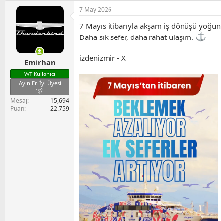
p
7 May 2026
k
i
7 Mayıs itibarıyla akşam iş dönüşü yoğun sa
l
e
Daha sık sefer, daha rahat ulaşım.
r
:
izdenizmir - X
Emirhan
WT Kullanıcı
Ayın En İyi Üyesi
'🥇'
Mesaj
15,694
Puan
22,759