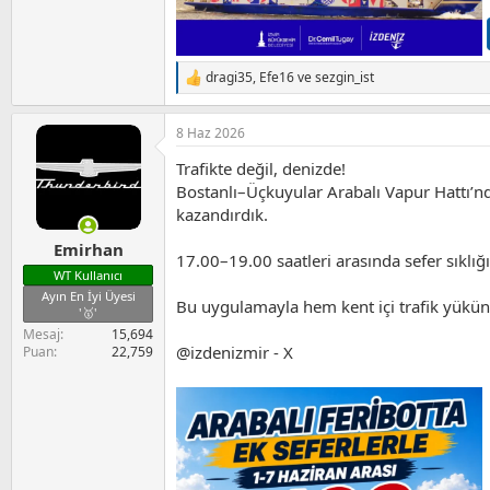
dragi35
,
Efe16
ve
sezgin_ist
T
e
p
8 Haz 2026
k
i
Trafikte değil, denizde!
l
e
Bostanlı–Üçkuyular Arabalı Vapur Hattı’nd
r
kazandırdık.
:
Emirhan
17.00–19.00 saatleri arasında sefer sıklığ
WT Kullanıcı
Ayın En İyi Üyesi
Bu uygulamayla hem kent içi trafik yükünü
'🥇'
Mesaj
15,694
@izdenizmir - X
Puan
22,759