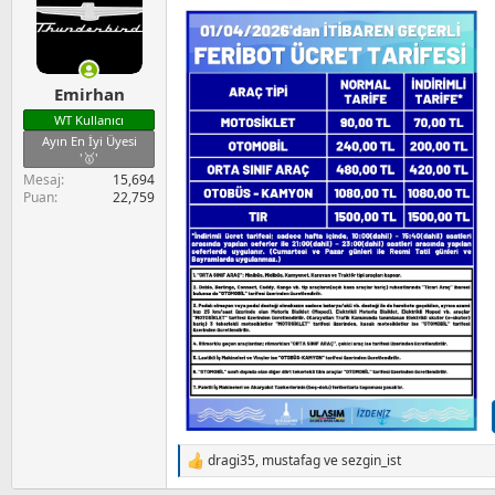
l
e
r
:
Emirhan
WT Kullanıcı
Ayın En İyi Üyesi
'🥇'
Mesaj
15,694
Puan
22,759
dragi35
,
mustafag
ve
sezgin_ist
T
e