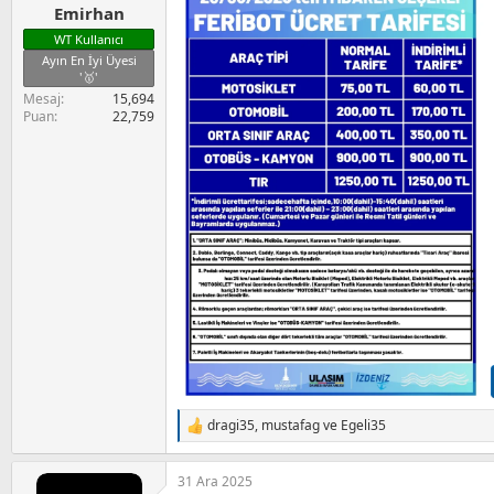
Emirhan
WT Kullanıcı
Ayın En İyi Üyesi
'🥇'
Mesaj
15,694
Puan
22,759
dragi35
,
mustafag
ve
Egeli35
T
e
p
31 Ara 2025
k