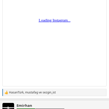
HasanTürk
,
mustafag
ve
sezgin_ist
T
e
p
Emirhan
k