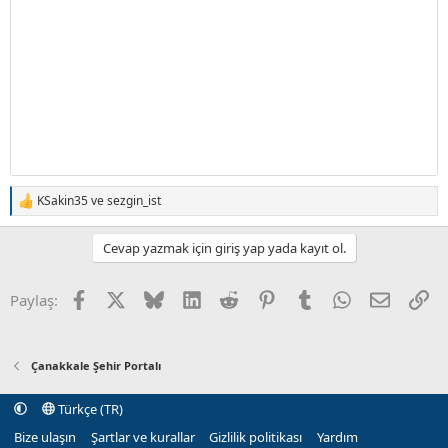
KSakin35
ve
sezgin_ist
T
e
p
Cevap yazmak için giriş yap yada kayıt ol.
k
i
l
Facebook
X (Twitter)
Bluesky
LinkedIn
Reddit
Pinterest
Tumblr
WhatsApp
E-posta
Li
Paylaş:
e
r
:
Çanakkale Şehir Portalı
Türkçe (TR)
Bize ulaşın
Şartlar ve kurallar
Gizlilik politikası
Yardım