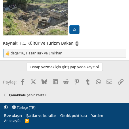
Kaynak: T.C. Kültür ve Turizm Bakanlığı
deger16
,
HasanTürk
ve
Emirhan
T
e
p
Cevap yazmak için giriş yap yada kayıt ol.
k
i
l
Facebook
X (Twitter)
Bluesky
LinkedIn
Reddit
Pinterest
Tumblr
WhatsApp
E-posta
Li
Paylaş:
e
r
:
Çanakkale Şehir Portalı
Türkçe (TR)
Bize ulaşın
Şartlar ve kurallar
Gizlilik politikası
Yardım
Ana sayfa
R
S
S