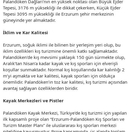
Palandöken Dağları’nın en yüksek noktası olan Büyük Ejder
Tepesi, 3176 m yüksekliği ile dikkat çekerken, Küçük Ejder
Tepesi 3095 m yüksekliği ile Erzurum şehir merkezinin
güneyinde yer almaktadır.
İklim ve Kar Kalitesi
Erzurum, soğuk iklimi ile bilinen bir yerleşim yeri olup, bu
iklim özellikleri kış turizmine önemli katkı sağlamaktadır.
Palandöken'de kış mevsimi yaklaşık 150 gün sürmekte olup,
Aralık’tan Nisan’a kadar kayak ve kış sporları için elverişli
koşullar sunmaktadır. Normal kış koşullarında kar kalınlığı 2
m’yi aşmakta ve kar kalitesi, kayak sporları için oldukça
önemlidir. Palandöken’in toz kar kalitesi, kış turizmi açısından
avantaj sağlayan özelliklerden biridir.
Kayak Merkezleri ve Pistler
Palandöken Kayak Merkezi, Türkiye'de kış turizmi için yapılan
ilk kapsamlı proje olan “Erzurum-Palandöken Kış Sporları ve
Turizm Master Planı” ile uluslararası kış sporları merkezi
niteliğine kavuşmuştur. Proje kapsamında, üç alanda toplam