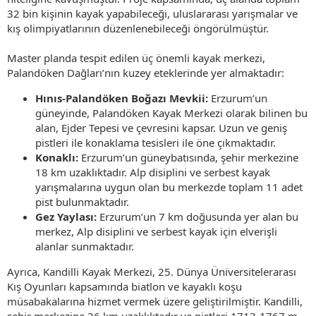
32 bin kişinin kayak yapabileceği, uluslararası yarışmalar ve
kış olimpiyatlarının düzenlenebileceği öngörülmüştür.
Master planda tespit edilen üç önemli kayak merkezi,
Palandöken Dağları’nın kuzey eteklerinde yer almaktadır:
Hınıs-Palandöken Boğazı Mevkii:
Erzurum’un
güneyinde, Palandöken Kayak Merkezi olarak bilinen bu
alan, Ejder Tepesi ve çevresini kapsar. Uzun ve geniş
pistleri ile konaklama tesisleri ile öne çıkmaktadır.
Konaklı:
Erzurum’un güneybatısında, şehir merkezine
18 km uzaklıktadır. Alp disiplini ve serbest kayak
yarışmalarına uygun olan bu merkezde toplam 11 adet
pist bulunmaktadır.
Gez Yaylası:
Erzurum’un 7 km doğusunda yer alan bu
merkez, Alp disiplini ve serbest kayak için elverişli
alanlar sunmaktadır.
Ayrıca, Kandilli Kayak Merkezi, 25. Dünya Üniversitelerarası
Kış Oyunları kapsamında biatlon ve kayaklı koşu
müsabakalarına hizmet vermek üzere geliştirilmiştir. Kandilli,
şehir merkezine 36 km uzaklıktadır ve pistleri 1713-1767 m