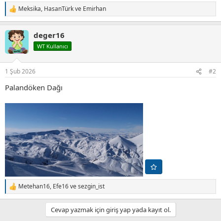
Meksika
,
HasanTürk
ve
Emirhan
T
e
p
deger16
k
i
WT Kullanıcı
l
e
r
1 Şub 2026
#2
:
Palandöken Dağı
Metehan16
,
Efe16
ve
sezgin_ist
T
e
p
Cevap yazmak için giriş yap yada kayıt ol.
k