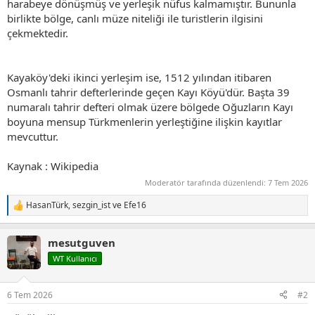
harabeye dönüşmüş ve yerleşik nüfus kalmamıştır. Bununla
birlikte bölge, canlı müze niteliği ile turistlerin ilgisini
çekmektedir.
Kayaköy'deki ikinci yerleşim ise, 1512 yılından itibaren
Osmanlı tahrir defterlerinde geçen Kayı Köyü'dür. Başta 39
numaralı tahrir defteri olmak üzere bölgede Oğuzların Kayı
boyuna mensup Türkmenlerin yerleştiğine ilişkin kayıtlar
mevcuttur.
Kaynak : Wikipedia
Moderatör tarafında düzenlendi:
7 Tem 2026
HasanTürk
,
sezgin_ist
ve
Efe16
T
e
p
mesutguven
k
i
WT Kullanıcı
l
e
r
6 Tem 2026
#2
: