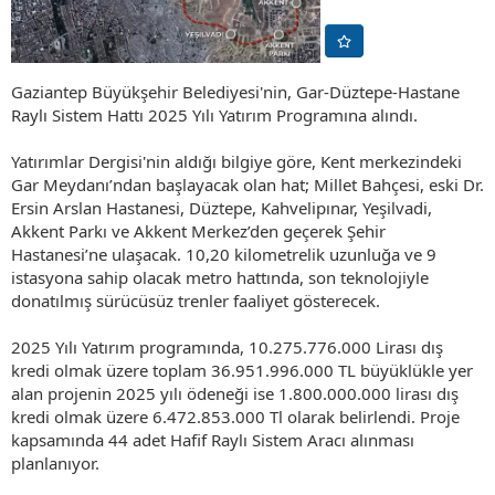
Gaziantep Büyükşehir Belediyesi'nin, Gar-Düztepe-Hastane
Raylı Sistem Hattı 2025 Yılı Yatırım Programına alındı.
Yatırımlar Dergisi'nin aldığı bilgiye göre, Kent merkezindeki
Gar Meydanı’ndan başlayacak olan hat; Millet Bahçesi, eski Dr.
Ersin Arslan Hastanesi, Düztepe, Kahvelipınar, Yeşilvadi,
Akkent Parkı ve Akkent Merkez’den geçerek Şehir
Hastanesi’ne ulaşacak. 10,20 kilometrelik uzunluğa ve 9
istasyona sahip olacak metro hattında, son teknolojiyle
donatılmış sürücüsüz trenler faaliyet gösterecek.
2025 Yılı Yatırım programında, 10.275.776.000 Lirası dış
kredi olmak üzere toplam 36.951.996.000 TL büyüklükle yer
alan projenin 2025 yılı ödeneği ise 1.800.000.000 lirası dış
kredi olmak üzere 6.472.853.000 Tl olarak belirlendi. Proje
kapsamında 44 adet Hafif Raylı Sistem Aracı alınması
planlanıyor.