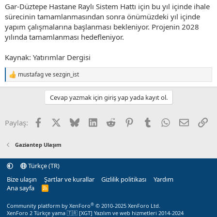
Gar-Düztepe Hastane Raylı Sistem Hattı için bu yıl içinde ihale
sürecinin tamamlanmasından sonra önümüzdeki yıl içinde
yapım çalışmalarına başlanması bekleniyor. Projenin 2028
yılında tamamlanması hedefleniyor.
Kaynak: Yatırımlar Dergisi
mustafag
ve
sezgin_ist
T
e
p
Cevap yazmak için giriş yap yada kayıt ol.
k
i
l
Facebook
X (Twitter)
Bluesky
LinkedIn
Reddit
Pinterest
Tumblr
WhatsApp
E-posta
Li
Paylaş:
e
r
:
Gaziantep Ulaşım
Türkçe (TR)
Bize ulaşın
Şartlar ve kurallar
Gizlilik politikası
Yardım
Ana sayfa
R
S
S
®
Community platform by XenForo
© 2010-2025 XenForo Ltd.
XenForo 2 Türkçe yama 🇹🇷 [XGT] Yazılım ve web hizmetleri 2014-2024