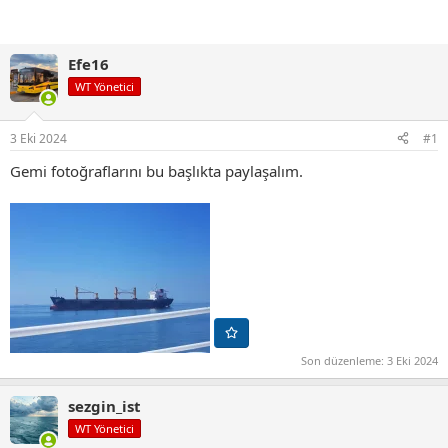
Efe16
WT Yönetici
3 Eki 2024
#1
Gemi fotoğraflarını bu başlıkta paylaşalım.
Son düzenleme:
3 Eki 2024
sezgin_ist
WT Yönetici