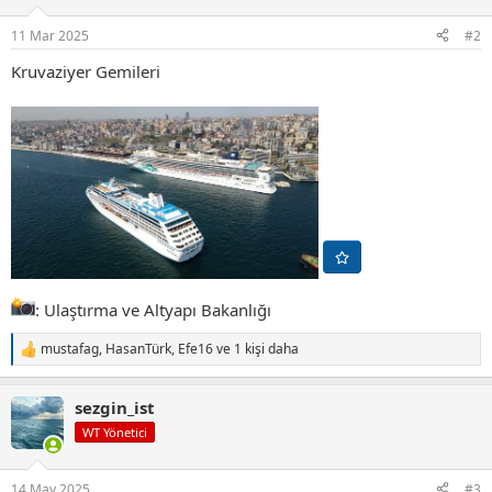
11 Mar 2025
#2
Kruvaziyer Gemileri
: Ulaştırma ve Altyapı Bakanlığı
mustafag
,
HasanTürk
,
Efe16
ve 1 kişi daha
T
e
p
sezgin_ist
k
i
WT Yönetici
l
e
r
14 May 2025
#3