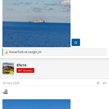
HasanTürk
ve
sezgin_ist
T
e
p
Efe16
k
i
WT Yönetici
l
e
r
30 Haz 2026
#5
: