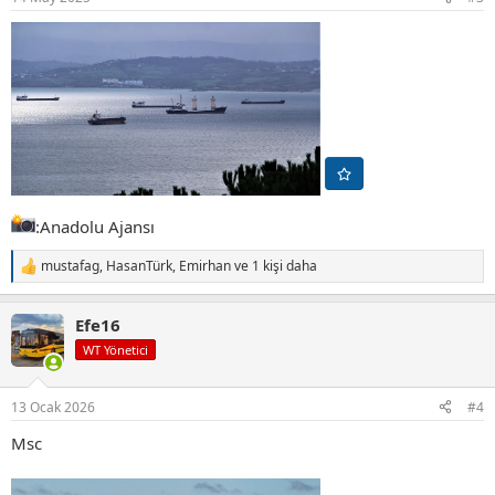
:
:Anadolu Ajansı
mustafag
,
HasanTürk
,
Emirhan
ve 1 kişi daha
T
e
p
Efe16
k
i
WT Yönetici
l
e
r
13 Ocak 2026
#4
:
Msc