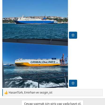
HasanTürk
,
Emirhan
ve
sezgin_ist
T
e
p
Cevap yazmak için giriş yap yada kayıt ol.