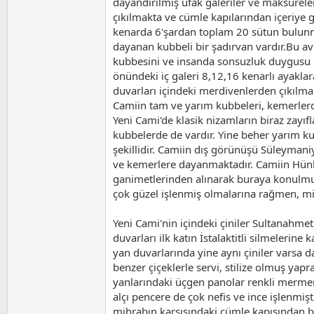
dayandırılmış ufak galeriler ve maksurele
çıkılmakta ve cümle kapılarından içeriye g
kenarda 6'şardan toplam 20 sütun bulunmakt
dayanan kubbeli bir şadırvan vardır.Bu av
kubbesini ve insanda sonsuzluk duygusu m
önündeki iç galeri 8,12,16 kenarlı ayakla
duvarları içindeki merdivenlerden çıkılmak
Camiin tam ve yarım kubbeleri, kemerlerden
Yeni Cami'de klasik nizamların biraz zayı
kubbelerde de vardır. Yine beher yarım k
şekillidir. Camiin dış görünüşü Süleyman
ve kemerlere dayanmaktadır. Camiin Hünkâ
ganimetlerinden alınarak buraya konulmuşt
çok güzel işlenmiş olmalarına rağmen, mih
Yeni Cami'nin içindeki çiniler Sultanahmet
duvarları ilk katın İstalaktitli silmelerine
yan duvarlarında yine aynı çiniler varsa d
benzer çiçeklerle servi, stilize olmuş yapr
yanlarındaki üçgen panolar renkli mermer
alçı pencere de çok nefis ve ince işlenmiş
mihrabın karşısındaki cümle kapısından ba