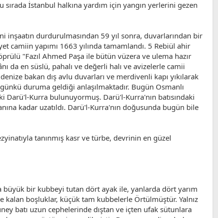
u sırada İstanbul halkına yardım için yangın yerlerini gezen
ni inşaatın durdurulmasından 59 yıl sonra, duvarlarından bir
ayet camiin yapımı 1663 yılında tamamlandı. 5 Rebiül ahir
Köprülü "Fazıl Ahmed Paşa ile bütün vüzera ve ulema hazır
ı da en süslü, pahalı ve değerli halı ve avizelerle camii
, denize bakan dış avlu duvarları ve merdivenli kapı yıkılarak
bugünkü duruma geldiği anlaşılmaktadır. Bugün Osmanlı
ski Darü'l-Kurra bulunuyormuş. Darü'l-Kurra'nın batısındaki
yanına kadar uzatıldı. Darü'l-Kurra'nın doğusunda bugün bile
zyinatıyla tanınmış kasr ve türbe, devrinin en güzel
a büyük bir kubbeyi tutan dört ayak ile, yanlarda dört yarım
 kalan boşluklar, küçük tam kubbelerle Örtülmüştür. Yalnız
güney batı uzun cephelerinde dıştan ve içten ufak sütunlara