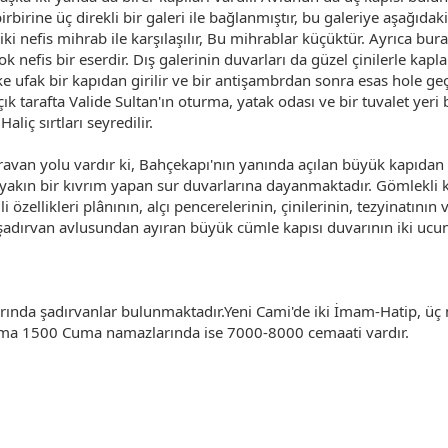
rbirine üç direkli bir galeri ile bağlanmıştır, bu galeriye aşağıdak
iki nefis mihrab ile karşılaşılır, Bu mihrablar küçüktür. Ayrıca bura
nefis bir eserdir. Dış galerinin duvarları da güzel çinilerle kapl
e ufak bir kapıdan girilir ve bir antişambrdan sonra esas hole geç
k tarafta Valide Sultan'ın oturma, yatak odası ve bir tuvalet yer
iç sırtları seyredilir.
ravan yolu vardır ki, Bahçekapı'nın yanında açılan büyük kapıdan b
kın bir kıvrım yapan sur duvarlarına dayanmaktadır. Gömlekli ku
 özellikleri plânının, alçı pencerelerinin, çinilerinin, tezyinatının
şadırvan avlusundan ayıran büyük cümle kapısı duvarının iki ucuna
arında şadırvanlar bulunmaktadır.Yeni Cami'de iki İmam-Hatip, üç
ama 1500 Cuma namazlarında ise 7000-8000 cemaati vardır.