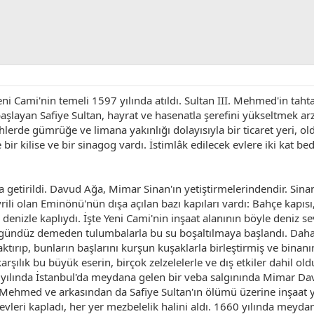
Cami'nin temeli 1597 yılında atıldı. Sultan III. Mehmed'in tahta
a başlayan Safiye Sultan, hayrat ve hasenatla şerefini yükseltmek
ihlerde gümrüğe ve limana yakınlığı dolayısıyla bir ticaret yeri, o
e bir kilise ve bir sinagog vardı. İstimlâk edilecek evlere iki kat b
tirildi. Davud Ağa, Mimar Sinan'ın yetiştirmelerindendir. Sinan'
rili olan Eminönü'nün dışa açılan bazı kapıları vardı: Bahçe kapısı,
enizle kaplıydı. İşte Yeni Cami'nin inşaat alanının böyle deniz s
e gündüz demeden tulumbalarla bu su boşaltılmaya başlandı. Da
ktırıp, bunların başlarını kurşun kuşaklarla birleştirmiş ve binan
rşılık bu büyük eserin, birçok zelzelelerle ve dış etkiler dahil 
 yılında İstanbul'da meydana gelen bir veba salgınında Mimar Da
 Mehmed ve arkasından da Safiye Sultan'ın ölümü üzerine inşaat ya
evleri kapladı, her yer mezbelelik halini aldı. 1660 yılında meydan