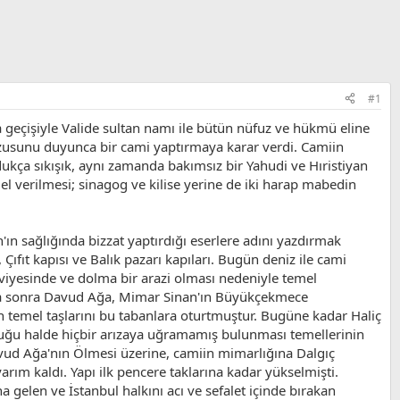
#1
 geçişiyle Valide sultan namı ile bütün nüfuz ve hükmü eline
 arzusunu duyunca bir cami yaptırmaya karar verdi. Camiin
ldukça sıkışık, aynı zamanda bakımsız bir Yahudi ve Hıristiyan
edel verilmesi; sinagog ve kilise yerine de iki harap mabedin
ın sağlığında bizzat yaptırdığı eserlere adını yazdırmak
 Çıfıt kapısı ve Balık pazarı kapıları. Bugün deniz ile cami
eviyesinde ve dolma bir arazi olması nedeniyle temel
ha sonra Davud Ağa, Mimar Sinan'ın Büyükçekmece
ın temel taşlarını bu tabanlara oturtmuştur. Bugüne kadar Haliç
olduğu halde hiçbir arızaya uğramamış bulunması temellerinin
vud Ağa'nın Ölmesi üzerine, camiin mimarlığına Dalgıç
rım kaldı. Yapı ilk pencere taklarına kadar yükselmişti.
a gelen ve İstanbul halkını acı ve sefalet içinde bırakan