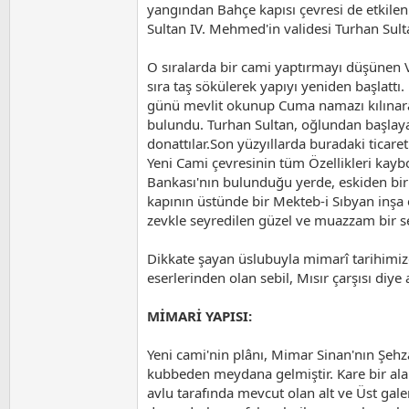
yangından Bahçe kapısı çevresi de etkilen
Sultan IV. Mehmed'in validesi Turhan Sulta
O sıralarda bir cami yaptırmayı düşünen V
sıra taş sökülerek yapıyı yeniden başlatt
günü mevlit okunup Cuma namazı kılınarak
bulundu. Turhan Sultan, oğlundan başlayara
donattılar.Son yüzyıllarda buradaki ticare
Yeni Cami çevresinin tüm Özellikleri kay
Bankası'nın bulunduğu yerde, eskiden bir 
kapının üstünde bir Mekteb-i Sıbyan inşa 
zevkle seyredilen güzel ve muazzam bir se
Dikkate şayan üslubuyla mimarî tarihimizde
eserlerinden olan sebil, Mısır çarşısı diye
MİMARİ YAPISI:
Yeni cami'nin plânı, Mimar Sinan'nın Şehza
kubbeden meydana gelmiştir. Kare bir ala
avlu tarafında mevcut olan alt ve Üst gale