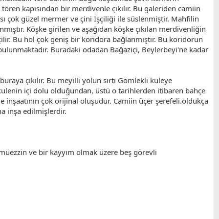
i tören kapısından bir merdivenle çıkılır. Bu galeriden camiin
sı çok güzel mermer ve çini İşçiliği ile süslenmiştir. Mahfilin
anmıştır. Köşke girilen ve aşağıdan köşke çıkılan merdivenliğin
ilir. Bu hol çok geniş bir koridora bağlanmıştır. Bu koridorun
i bulunmaktadır. Buradaki odadan Bağaziçi, Beylerbeyi'ne kadar
uraya çıkılır. Bu meyilli yolun sırtı Gömlekli kuleye
lenin içi dolu olduğundan, üstü o tarihlerden itibaren bahçe
 ve inşaatının çok orijinal oluşudur. Camiin üçer şerefeli.oldukça
 inşa edilmişlerdir.
 müezzin ve bir kayyım olmak üzere beş görevli