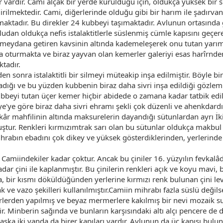
r vardır. Cami alçak bir yerde kurulduğu için, oldukça yüksek bir
irilmektedir. Cami, diğerlerinde olduğu gibi bir harım ile şadırva
adır. Bu direkler 24 kubbeyi taşımaktadır. Avlunun ortasında gaye
ludan oldukça nefis istalaktitlerle süslenmiş cümle kapısını geçe
eydana getiren kavsinin altında kademeleşerek onu tutan yarım 
ra oturmakta ve biraz yayvan olan kemerler galeriyi esas harîrnden
tadır.
 sonra istalaktitli bir silmeyi müteakip inşa edilmiştir. Böyle b
fladığı ve bu yüzden kubbenin biraz daha sivri inşa edildiği gözl
ubbeyi tutan üçer kemer hiçbir abidede o zamana kadar tatbik ed
iye'ye göre biraz daha sivri ehramı şekli çok düzenli ve ahenkda
r mahfilinin altında maksurelerin dayandığı sütunlardan ayrı İki
ur. Renkleri kırmızımtrak sarı olan bu sütunlar oldukça makbul pa
rabın ebadını çok dikey ve yüksek gösterdiklerinden, yerlerinde 
 Camiindekiler kadar çoktur. Ancak bu çiniler 16. yüzyılın fevkalâ
 kadar çini ile kaplanmıştır. Bu çinilerin renkleri açık ve koyu mav
a, bir kısmı döküldüğünden yerlerine kırmızı renk bulunan çini lev
ak ve vazo şekilleri kullanılmıştır.Camiin mihrabı fazla süslü deği
lerden yapılmış ve beyaz mermerlere kakılmış bir nevi mozaik sul
tir. Minberin sağında ve bunların karşısındaki altı alçı pencere d
şka iki yanda da birer kapıları vardır. Avlunun da üç kapısı bul