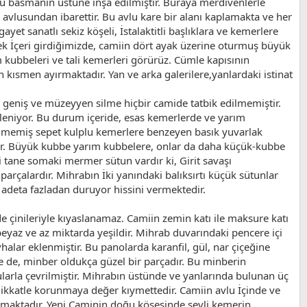
 su basmanın üstüne inşa edilmiştir. Buraya merdivenlerle
n avlusundan ibarettir. Bu avlu kare bir alanı kaplamakta ve her
t sanatlı sekiz köşeli, İstalaktitli başlıklara ve kemerlere
rek İçeri girdiğimizde, camiin dört ayak üzerine oturmuş büyük
kubbeleri ve tali kemerleri görürüz. Cümle kapısının
 kısmen ayırmaktadır. Yan ve arka galerilere,yanlardaki istinat
ir geniş ve müzeyyen silme hiçbir camide tatbik edilmemiştir.
emleniyor. Bu durum içeride, esas kemerlerde ve yarım
ilmemiş sepet kulplu kemerlere benzeyen basık yuvarlak
rdır. Büyük kubbe yarım kubbelere, onlar da daha küçük-kubbe
 tane somaki mermer sütun vardır ki, Girit savaşı
rçalardır. Mihrabın İki yanındaki balıksırtı küçük sütunlar
adeta fazladan duruyor hissini vermektedir.
de çinileriyle kıyaslanamaz. Camiin zemin katı ile maksure katı
i, beyaz ve az miktarda yeşildir. Mihrab duvarındaki pencere içi
halar eklenmiştir. Bu panolarda karanfil, gül, nar çiçeğine
lse de, minber oldukça güzel bir parçadır. Bu minberin
arla çevrilmiştir. Mihrabın üstünde ve yanlarında bulunan üç
e dikkatle korunmaya değer kıymettedir. Camiin avlu İçinde ve
unmaktadır. Yeni Caminin doğu köşesinde şevli kemerin