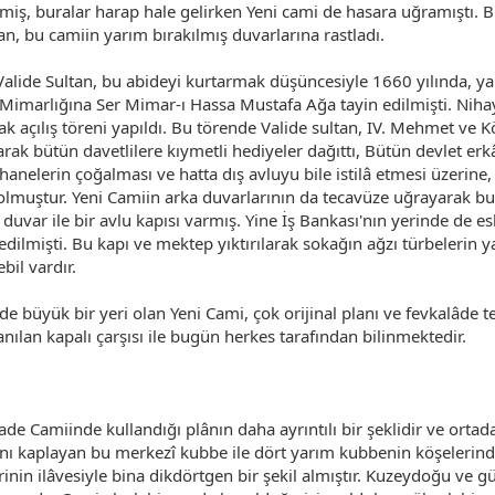
miş, buralar harap hale gelirken Yeni cami de hasara uğramıştı. B
n, bu camiin yarım bırakılmış duvarlarına rastladı.
alide Sultan, bu abideyi kurtarmak düşüncesiyle 1660 yılında, ya
ı. Mimarlığına Ser Mimar-ı Hassa Mustafa Ağa tayin edilmişti. Nih
 açılış töreni yapıldı. Bu törende Valide sultan, IV. Mehmet ve 
k bütün davetlilere kıymetli hediyeler dağıttı, Bütün devlet erkân
thanelerin çoğalması ve hatta dış avluyu bile istilâ etmesi üzerine
bolmuştur. Yeni Camiin arka duvarlarının da tecavüze uğrayarak 
duvar ile bir avlu kapısı varmış. Yine İş Bankası'nın yerinde de e
edilmişti. Bu kapı ve mektep yıktırılarak sokağın ağzı türbelerin 
bil vardır.
 büyük bir yeri olan Yeni Cami, çok orijinal planı ve fevkalâde te
 anılan kapalı çarşısı ile bugün herkes tarafından bilinmektedir.
de Camiinde kullandığı plânın daha ayrıntılı bir şeklidir ve ortad
nı kaplayan bu merkezî kubbe ile dört yarım kubbenin köşelerinde
rinin ilâvesiyle bina dikdörtgen bir şekil almıştır. Kuzeydoğu ve 