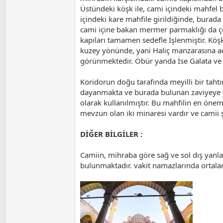
Üstündeki köşk ile, cami içindeki mahfel bi
içindeki kare mahfile girildiğinde, burada 
cami içine bakan mermer parmaklığı da çok 
kapıları tamamen sedefle İşlenmiştir. Köşk
kuzey yönünde, yani Haliç manzarasına açı
görünmektedir. Öbür yanda İse Galata ve Hal
Koridorun doğu tarafında meyilli bir tahtı
dayanmakta ve burada bulunan zaviyeye ya
olarak kullanılmıştır. Bu mahfilin en önemli
mevzun olan iki minaresi vardır ve camii 
DİĞER BİLGİLER :
Camiin, mihraba göre sağ ve sol dış yanl
bulunmaktadır. vakit namazlarında ortal