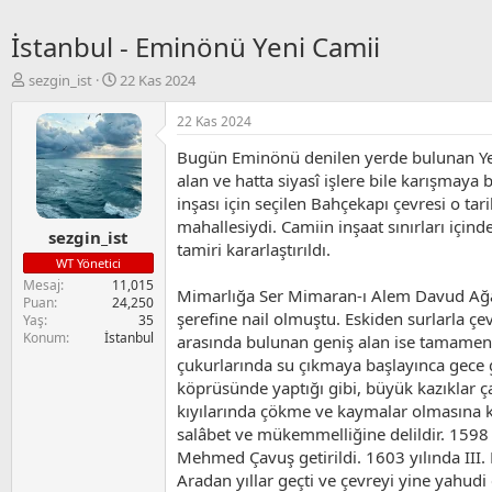
İstanbul - Eminönü Yeni Camii
K
B
sezgin_ist
22 Kas 2024
o
a
n
ş
22 Kas 2024
u
l
Bugün Eminönü denilen yerde bulunan Yeni 
y
a
u
n
alan ve hatta siyasî işlere bile karışmay
B
g
inşası için seçilen Bahçekapı çevresi o tar
a
ı
mahallesiydi. Camiin inşaat sınırları içind
sezgin_ist
ş
ç
tamiri kararlaştırıldı.
l
t
WT Yönetici
a
a
Mesaj
11,015
Mimarlığa Ser Mimaran-ı Alem Davud Ağa ge
t
r
Puan
24,250
a
i
şerefine nail olmuştu. Eskiden surlarla çev
Yaş
35
n
h
Konum
İstanbul
arasında bulunan geniş alan ise tamamen d
i
çukurlarında su çıkmaya başlayınca gec
köprüsünde yaptığı gibi, büyük kazıklar ça
kıyılarında çökme ve kaymalar olmasına ka
salâbet ve mükemmelliğine delildir. 1598
Mehmed Çavuş getirildi. 1603 yılında III.
Aradan yıllar geçti ve çevreyi yine yahudi 