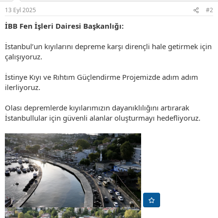
r
13 Eyl 2025
#2
:
İBB Fen İşleri Dairesi Başkanlığı:
İstanbul’un kıyılarını depreme karşı dirençli hale getirmek için
çalışıyoruz.
İstinye Kıyı ve Rıhtım Güçlendirme Projemizde adım adım
ilerliyoruz.
Olası depremlerde kıyılarımızın dayanıklılığını artırarak
İstanbullular için güvenli alanlar oluşturmayı hedefliyoruz.