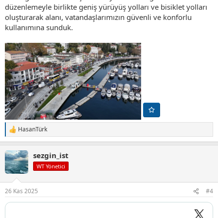
düzenlemeyle birlikte geniş yürüyüş yolları ve bisiklet yolları
oluşturarak alanı, vatandaşlarımızın güvenli ve konforlu
kullanımına sunduk.
HasanTürk
T
e
p
sezgin_ist
k
i
WT Yönetici
l
e
r
26 Kas 2025
#4
: