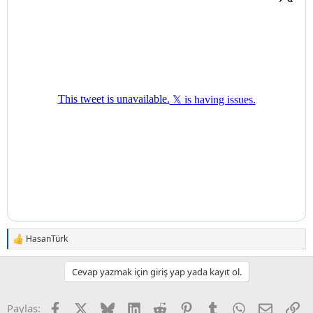
HasanTürk
T
e
p
Cevap yazmak için giriş yap yada kayıt ol.
k
i
l
Facebook
X (Twitter)
Bluesky
LinkedIn
Reddit
Pinterest
Tumblr
WhatsApp
E-posta
Li
Paylaş:
e