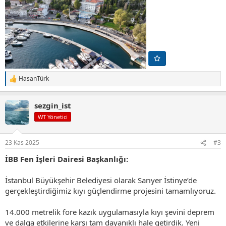
HasanTürk
T
e
p
sezgin_ist
k
i
WT Yönetici
l
e
r
23 Kas 2025
#3
:
İBB Fen İşleri Dairesi Başkanlığı:
İstanbul Büyükşehir Belediyesi olarak Sarıyer İstinye’de
gerçekleştirdiğimiz kıyı güçlendirme projesini tamamlıyoruz.
14.000 metrelik fore kazık uygulamasıyla kıyı şevini deprem
ve dalga etkilerine karşı tam dayanıklı hale getirdik. Yeni