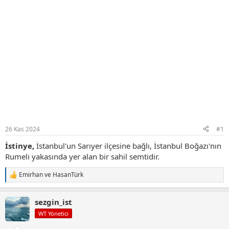
26 Kas 2024
#1
İstinye,
İstanbul'un Sarıyer ilçesine bağlı, İstanbul Boğazı'nın
Rumeli yakasında yer alan bir sahil semtidir.
Emirhan
ve
HasanTürk
T
e
p
sezgin_ist
k
i
WT Yönetici
l
e