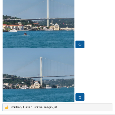
Emirhan
,
HasanTürk
ve
sezgin_ist
T
e