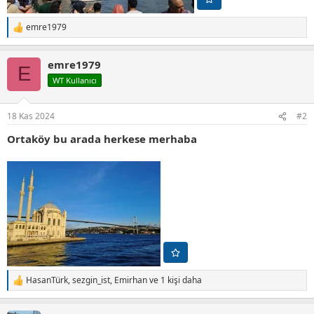
emre1979
T
e
p
emre1979
k
E
i
WT Kullanıcı
l
e
r
18 Kas 2024
#2
:
Ortaköy bu arada herkese merhaba
HasanTürk
,
sezgin_ist
,
Emirhan
ve 1 kişi daha
T
e
p