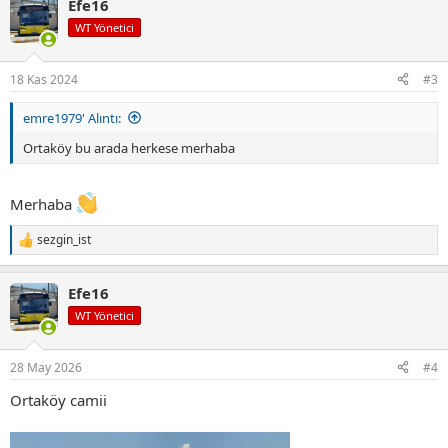
Efe16
k
i
WT Yönetici
l
e
r
18 Kas 2024
#3
:
emre1979' Alıntı:
Ortaköy bu arada herkese merhaba
Merhaba
sezgin_ist
T
e
p
Efe16
k
i
WT Yönetici
l
e
r
28 May 2026
#4
:
Ortaköy camii