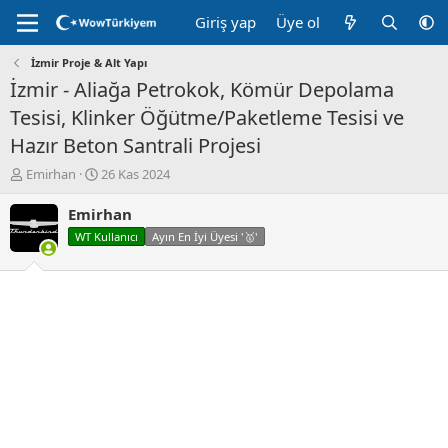
Giriş yap
Üye ol
İzmir Proje & Alt Yapı
İzmir - Aliağa Petrokok, Kömür Depolama
Tesisi, Klinker Öğütme/Paketleme Tesisi ve
Hazır Beton Santrali Projesi
K
B
Emirhan
26 Kas 2024
o
a
n
ş
Emirhan
u
l
WT Kullanıcı
Ayın En İyi Üyesi '🥇'
y
a
u
n
B
g
a
ı
ş
ç
l
t
a
a
t
r
a
i
n
h
i