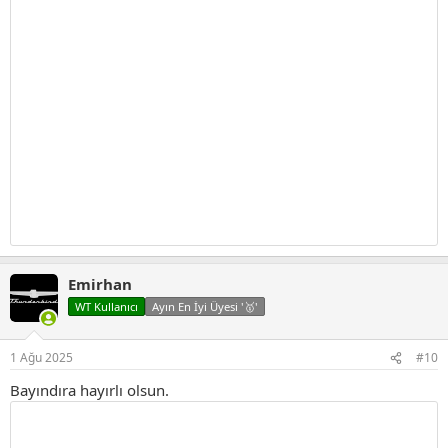
Emirhan
WT Kullanıcı
Ayın En İyi Üyesi '🥇'
1 Ağu 2025
#10
Bayındıra hayırlı olsun.