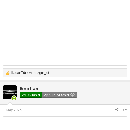
HasanTürk
ve
sezgin_ist
T
e
p
Emirhan
k
i
WT Kullanıcı
Ayın En İyi Üyesi '🥇'
l
e
r
1 May 2025
#5
: