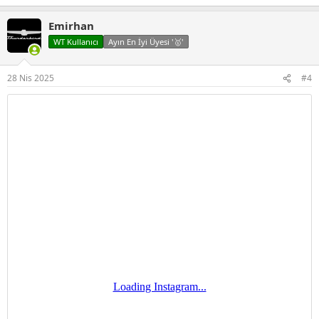
e
p
Emirhan
k
i
WT Kullanıcı
Ayın En İyi Üyesi '🥇'
l
e
r
28 Nis 2025
#4
: