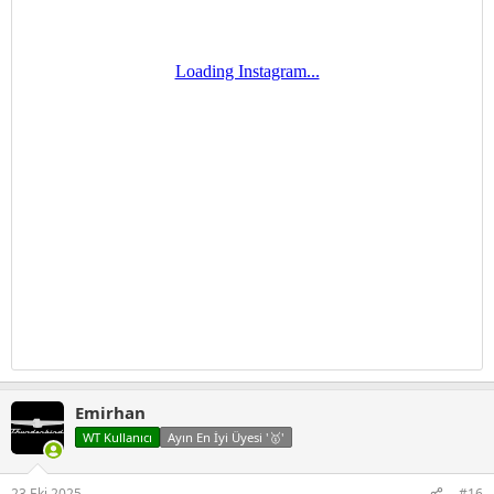
Emirhan
WT Kullanıcı
Ayın En İyi Üyesi '🥇'
23 Eki 2025
#16