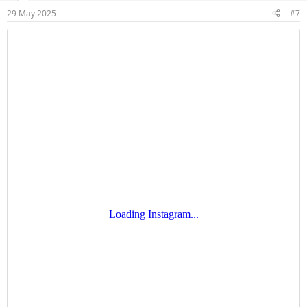
r
29 May 2025
#7
: