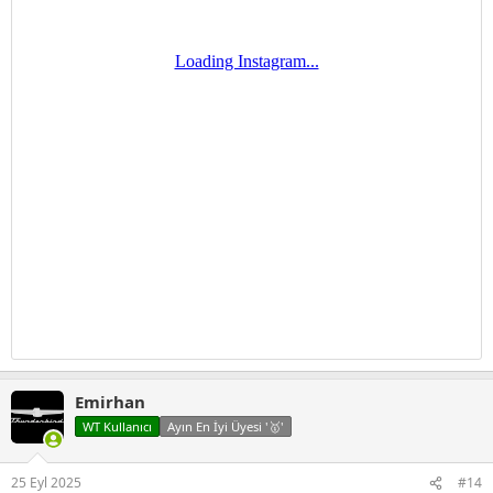
Emirhan
WT Kullanıcı
Ayın En İyi Üyesi '🥇'
25 Eyl 2025
#14