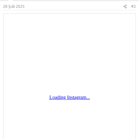
r
28 Şub 2025
#2
: