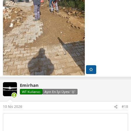
Emirhan
WT Kullanıcı
Ayın En İyi Üyesi '🥇'
10 Nis 2026
#18