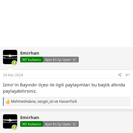
Emirhan
WT Kullanıcı
Ayın En İyi Üyesi '🥇'
24 Kas 2024
#1
İzmir'in Bayındır ilçesi ile ilgili paylaşımları bu başlık altında
paylaşabilirsiniz.
MehmetAdana
,
sezgin_ist
ve
HasanTürk
T
e
p
Emirhan
k
i
WT Kullanıcı
Ayın En İyi Üyesi '🥇'
l
e