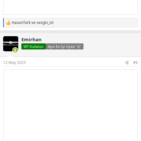
HasanTürk
ve
sezgin_ist
T
e
p
Emirhan
k
i
WT Kullanıcı
Ayın En İyi Üyesi '🥇'
l
e
r
12 May 2025
#6
: