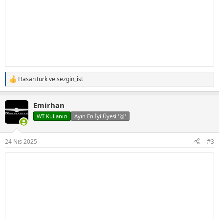
HasanTürk
ve
sezgin_ist
T
e
p
Emirhan
k
i
WT Kullanıcı
Ayın En İyi Üyesi '🥇'
l
e
r
24 Nis 2025
#3
: