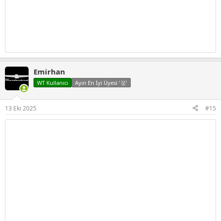
Emirhan
WT Kullanıcı
Ayın En İyi Üyesi '🥇'
13 Eki 2025
#15