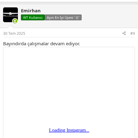
e
p
Emirhan
k
i
WT Kullanıcı
Ayın En İyi Üyesi '🥇'
l
e
r
30 Tem 2025
#9
:
Bayındırda çalışmalar devam ediyor.