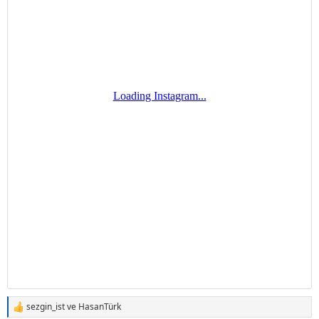
sezgin_ist
ve
HasanTürk
T