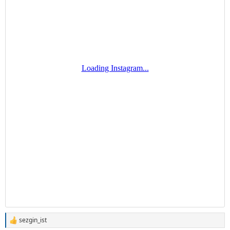
sezgin_ist
T