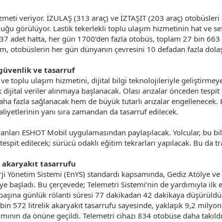
meti veriyor. İZULAŞ (313 araç) ve İZTAŞIT (203 araç) otobüsleri 
ğu görülüyor. Lastik tekerlekli toplu ulaşım hizmetinin hat ve se
 437 adet hatta, her gün 1700’den fazla otobüs, toplam 27 bin 663
m, otobüslerin her gün dünyanın çevresini 10 defadan fazla dolaş
güvenlik ve tasarruf
e toplu ulaşım hizmetini, dijital bilgi teknolojileriyle gelişti
k dijital veriler alınmaya başlanacak. Olası arızalar önceden tespi
daha fazla sağlanacak hem de büyük tutarlı arızalar engellenecek
liyetlerinin yanı sıra zamandan da tasarruf edilecek.
oranları ESHOT Mobil uygulamasından paylaşılacak. Yolcular, bu bil
tespit edilecek; sürücü odaklı eğitim tekrarları yapılacak. Bu da t
e akaryakıt tasarrufu
Yönetim Sistemi (EnYS) standardı kapsamında, Gediz Atölye ve Gar
e başladı. Bu çerçevede; Telemetri Sistemi’nin de yardımıyla ilk
ç başına günlük rölanti süresi 77 dakikadan 42 dakikaya düşürüldü.
 bin 572 litrelik akaryakıt tasarrufu sayesinde, yaklaşık 9,2 milyo
nımının da önüne geçildi. Telemetri cihazı 834 otobüse daha takıl