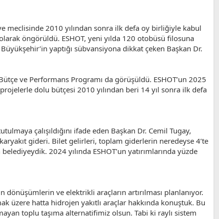
meclisinde 2010 yılından sonra ilk defa oy birliğiyle kabul
L olarak öngörüldü. ESHOT, yeni yılda 120 otobüsü filosuna
a Büyükşehir’in yaptığı sübvansiyona dikkat çeken Başkan Dr.
lı Bütçe ve Performans Programı da görüşüldü. ESHOT’un 2025
rojelerle dolu bütçesi 2010 yılından beri 14 yıl sonra ilk defa
utulmaya çalışıldığını ifade eden Başkan Dr. Cemil Tugay,
ryakıt gideri. Bilet gelirleri, toplam giderlerin neredeyse 4’te
pan belediyeydik. 2024 yılında ESHOT’un yatırımlarında yüzde
dönüşümlerin ve elektrikli araçların artırılması planlanıyor.
mak üzere hatta hidrojen yakıtlı araçlar hakkında konuştuk. Bu
ayan toplu taşıma alternatifimiz olsun. Tabi ki raylı sistem