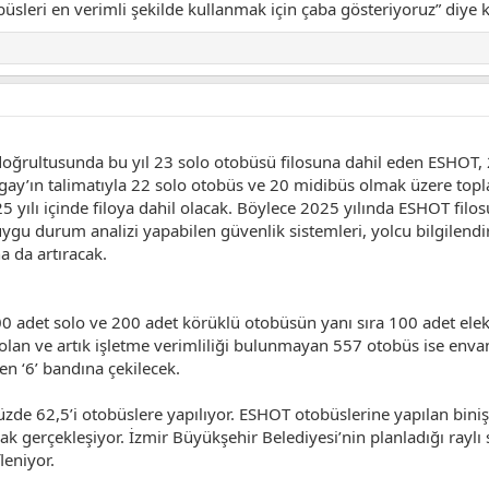
obüsleri en verimli şekilde kullanmak için çaba gösteriyoruz” diye 
 doğrultusunda bu yıl 23 solo otobüsü filosuna dahil eden ESHOT,
ay’ın talimatıyla 22 solo otobüs ve 20 midibüs olmak üzere toplam
 yılı içinde filoya dahil olacak. Böylece 2025 yılında ESHOT filos
uygu durum analizi yapabilen güvenlik sistemleri, yolcu bilgilendir
a da artıracak.
det solo ve 200 adet körüklü otobüsün yanı sıra 100 adet elektri
e olan ve artık işletme verimliliği bulunmayan 557 otobüs ise en
en ‘6’ bandına çekilecek.
üzde 62,5’i otobüslere yapılıyor. ESHOT otobüslerine yapılan bini
rak gerçekleşiyor. İzmir Büyükşehir Belediyesi’nin planladığı raylı
leniyor.