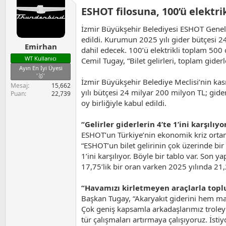
i
ESHOT filosuna, 100’ü elektri
l
e
r
İzmir Büyükşehir Belediyesi ESHOT Genel 
:
edildi. Kurumun 2025 yılı gider bütçesi 2
Emirhan
dahil edecek. 100’ü elektrikli toplam 500
WT Kullanıcı
Cemil Tugay, “Bilet gelirleri, toplam giderl
Ayın En İyi Üyesi
'🥇'
İzmir Büyükşehir Belediye Meclisi’nin k
Mesaj
15,662
yılı bütçesi 24 milyar 200 milyon TL; gide
Puan
22,739
oy birliğiyle kabul edildi.
“Gelirler giderlerin 4’te 1’ini karşılıyo
ESHOT’un Türkiye’nin ekonomik kriz ortamı
“ESHOT’un bilet gelirinin çok üzerinde bir
1’ini karşılıyor. Böyle bir tablo var. Son
17,75’lik bir oran varken 2025 yılında 21,
“Havamızı kirletmeyen araçlarla toplu
Başkan Tugay, “Akaryakıt giderini hem mal
Çok geniş kapsamla arkadaşlarımız troleyb
tür çalışmaları artırmaya çalışıyoruz. İst