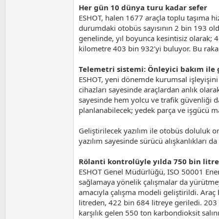
Her gün 10 dünya turu kadar sefer
ESHOT, halen 1677 araçla toplu taşıma hiz
durumdaki otobüs sayısının 2 bin 193 oldu
genelinde, yıl boyunca kesintisiz olarak;
kilometre 403 bin 932’yi buluyor. Bu raka
Telemetri sistemi: Önleyici bakım ile 
ESHOT, yeni dönemde kurumsal işleyişini v
cihazları sayesinde araçlardan anlık olara
sayesinde hem yolcu ve trafik güvenliği 
planlanabilecek; yedek parça ve işgücü ma
Geliştirilecek yazılım ile otobüs doluluk 
yazılım sayesinde sürücü alışkanlıkları da 
Rölanti kontrolüyle yılda 750 bin litr
ESHOT Genel Müdürlüğü, ISO 50001 Enerji 
sağlamaya yönelik çalışmalar da yürütmey
amacıyla çalışma modeli geliştirildi. Ara
litreden, 422 bin 684 litreye geriledi. 203
karşılık gelen 550 ton karbondioksit salı