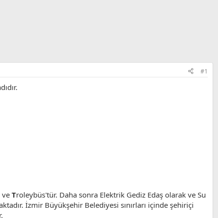
#1
dıdır.
s ve
T
roleybüs'tür. Daha sonra Elektrik Gediz Edaş olarak ve Su
adır. İzmir Büyükşehir Belediyesi sınırları içinde şehiriçi
.