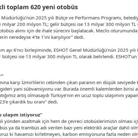
kli toplam 620 yeni otobüs​
Müdürlüğü’nün 2025 yılı Bütçe ve Performans Programı, belediye 
4 milyar 200 milyon TL; gelir bütçesi ise 13 milyar 300 milyon T
 otobüs alımı için de ihale sürecini başlatacak. Meclis oturumund
erin neredeyse 4’te 1’ini karşılıyor” dedi.
asım ayı 6’ncı birleşiminde, ESHOT Genel Müdürlüğü’nün 2025 yı
r bütçesi ise 13 milyar 300 milyon TL olarak belirlendi. ESHOT’un p
r”
na karşı İzmirlilerin cebinden çıkan paranın en düşük seviyede t
 gideri yani sübvansiyonu var. Burada önemli kalemlerden birisi aka
 yaptığımız artış olmasaydı Türkiye’nin en ucuz toplu ulaşımını ya
23’e çıkardık bu oranı” dedi.
 ulaşım istiyoruz”
i yönden azaltmak için hem de çevreci otobüslerimizin olması için 
üs ya da trambüs adı verilen bazı yeni elektrikli araçlar dahil ol
iyoruz ki havamızı kirletmeyen, karbon emisyonuna fazla neden olm