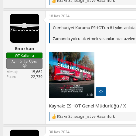
KSakin35
,
sezgin_ist
ve
HasanTürk
T
e
p
18 Kas 2024
k
i
l
Cumhuriyet Kurumu ESHOT’un 81 yılını anlatan
e
r
Zamanda yolculuk etmek ve anılarınızı tazelemek 
:
Emirhan
WT Kullanıcı
Ayın En İyi Üyesi
'🥇'
Mesaj
15,662
Puan
22,739
Kaynak: ESHOT Genel Müdürlüğü / X
KSakin35
,
sezgin_ist
ve
HasanTürk
T
e
p
30 Kas 2024
k