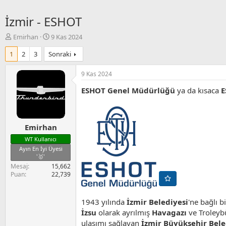
İzmir - ESHOT
K
B
Emirhan
9 Kas 2024
o
a
1
2
3
Sonraki
n
ş
u
l
y
a
9 Kas 2024
u
n
ESHOT Genel Müdürlüğü
ya da kısaca
E
B
g
a
ı
ş
ç
l
t
Emirhan
a
a
t
r
WT Kullanıcı
a
i
Ayın En İyi Üyesi
n
h
'🥇'
i
Mesaj
15,662
Puan
22,739
1943 yılında
İzmir Belediyesi
'ne bağlı b
İzsu
olarak ayrılmış
Havagazı
ve Troleybü
ulaşımı sağlayan
İzmir Büyükşehir Bele