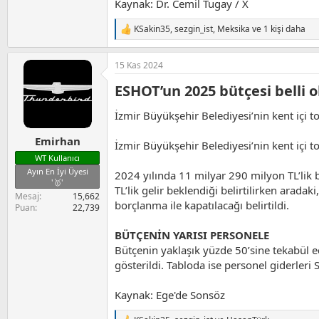
Kaynak: Dr. Cemil Tugay / X
KSakin35
,
sezgin_ist
,
Meksika
ve 1 kişi daha
T
e
p
15 Kas 2024
k
i
ESHOT’un 2025 bütçesi belli o
l
e
r
İzmir Büyükşehir Belediyesi’nin kent içi 
:
Emirhan
İzmir Büyükşehir Belediyesi’nin kent içi 
WT Kullanıcı
Ayın En İyi Üyesi
2024 yılında 11 milyar 290 milyon TL’lik 
'🥇'
TL’lik gelir beklendiği belirtilirken arada
Mesaj
15,662
borçlanma ile kapatılacağı belirtildi.
Puan
22,739
BÜTÇENİN YARISI PERSONELE
Bütçenin yaklaşık yüzde 50’sine tekabül e
gösterildi. Tabloda ise personel giderleri
Kaynak: Ege'de Sonsöz