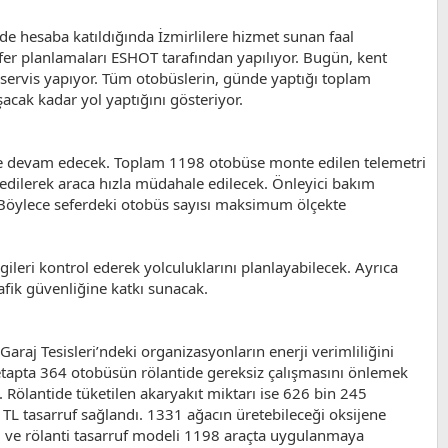
de hesaba katıldığında İzmirlilere hizmet sunan faal
fer planlamaları ESHOT tarafından yapılıyor. Bugün, kent
 servis yapıyor. Tüm otobüslerin, günde yaptığı toplam
acak kadar yol yaptığını gösteriyor.
rmeye devam edecek. Toplam 1198 otobüse monte edilen telemetri
t edilerek araca hızla müdahale edilecek. Önleyici bakım
. Böylece seferdeki otobüs sayısı maksimum ölçekte
gileri kontrol ederek yolculuklarını planlayabilecek. Ayrıca
rafik güvenliğine katkı sunacak.
aj Tesisleri’ndeki organizasyonların enerji verimliliğini
 etapta 364 otobüsün rölantide gereksiz çalışmasını önlemek
 Rölantide tüketilen akaryakıt miktarı ise 626 bin 245
n TL tasarruf sağlandı. 1331 ağacın üretebileceği oksijene
dı ve rölanti tasarruf modeli 1198 araçta uygulanmaya