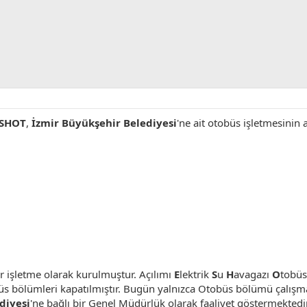
SHOT
,
İzmir Büyükşehir Belediyesi
'ne ait otobüs işletmesinin a
ir işletme olarak kurulmuştur. Açılımı
E
lektrik
S
u
H
avagazı
O
tobü
s bölümleri kapatılmıştır. Bugün yalnızca Otobüs bölümü çalışmakt
diyesi
'ne bağlı bir Genel Müdürlük olarak faaliyet göstermektedir