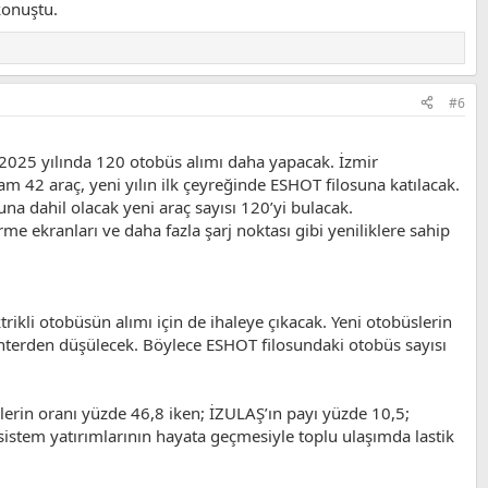
konuştu.
#6
 2025 yılında 120 otobüs alımı daha yapacak. İzmir
 42 araç, yeni yılın ilk çeyreğinde ESHOT filosuna katılacak.
una dahil olacak yeni araç sayısı 120’yi bulacak.
me ekranları ve daha fazla şarj noktası gibi yeniliklere sahip
kli otobüsün alımı için de ihaleye çıkacak. Yeni otobüslerin
vanterden düşülecek. Böylece ESHOT filosundaki otobüs sayısı
şlerin oranı yüzde 46,8 iken; İZULAŞ’ın payı yüzde 10,5;
 sistem yatırımlarının hayata geçmesiyle toplu ulaşımda lastik