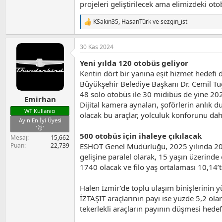
projeleri geliştirilecek ama elimizdeki ot
KSakin35
,
HasanTürk
ve
sezgin_ist
T
e
p
30 Kas 2024
k
i
Yeni yılda 120 otobüs geliyor
l
e
Kentin dört bir yanına eşit hizmet hedefi
r
Büyükşehir Belediye Başkanı Dr. Cemil Tug
:
48 solo otobüs ile 30 midibüs de yine 2025
Emirhan
Dijital kamera aynaları, şoförlerin anlık d
WT Kullanıcı
olacak bu araçlar, yolculuk konforunu dah
Ayın En İyi Üyesi
'🥇'
500 otobüs için ihaleye çıkılacak
Mesaj
15,662
ESHOT Genel Müdürlüğü, 2025 yılında 200 a
Puan
22,739
gelişine paralel olarak, 15 yaşın üzerind
1740 olacak ve filo yaş ortalaması 10,14’t
Halen İzmir’de toplu ulaşım binişlerinin y
İZTAŞIT araçlarının payı ise yüzde 5,2 ola
tekerlekli araçların payının düşmesi hedef