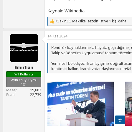
Kaynak: Wikipedia
KSakin35
,
Meksika
,
sezgin_ist
ve 1 kişi daha
T
e
p
14 Kas 2024
k
i
l
Kendi öz kaynaklarımızla hayata geçirdiğimiz, ul
e
Takip ve Yönetim Uygulaması” tanıtım törenimiz
r
:
Yeni nesil belediyecilik anlayışımız doğrultusu
Emirhan
kentimizi kalkındırarak vatandaşlarımızın refah
WT Kullanıcı
Ayın En İyi Üyesi
'🥇'
Mesaj
15,662
Puan
22,739