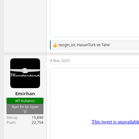
sezgin_ist
,
HasanTürk
ve
Tahir
T
e
p
8 Mar 2025
k
i
l
e
r
:
Emirhan
WT Kullanıcı
Ayın En İyi Üyesi
'🥇'
Mesaj
15,690
Puan
22,754