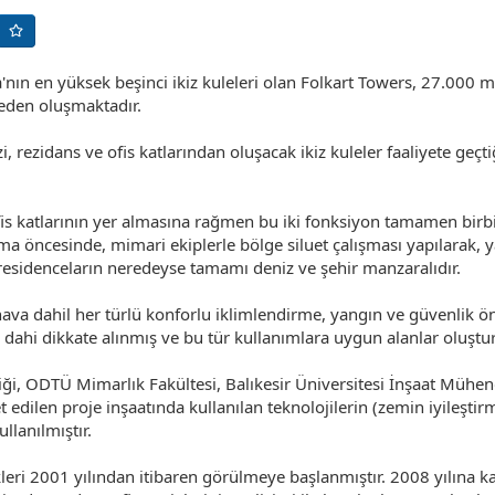
ın en yüksek beşinci ikiz kuleleri olan Folkart Towers, 27.000 m²
leden oluşmaktadır.
, rezidans ve ofis katlarından oluşacak ikiz kuleler faaliyete geçt
is katlarının yer almasına rağmen bu iki fonksiyon tamamen birbiri
ışma öncesinde, mimari ekiplerle bölge siluet çalışması yapılarak,
 residenceların neredeyse tamamı deniz ve şehir manzaralıdır.
hava dahil her türlü konforlu iklimlendirme, yangın ve güvenlik 
dahi dikkate alınmış ve bu tür kullanımlara uygun alanlar oluştu
iği, ODTÜ Mimarlık Fakültesi, Balıkesir Üniversitesi İnşaat Mühen
et edilen proje inşaatında kullanılan teknolojilerin (zemin iyileşti
llanılmıştır.
eri 2001 yılından itibaren görülmeye başlanmıştır. 2008 yılına kada