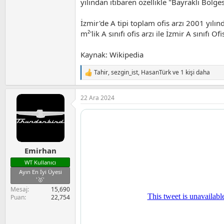
yılından itibaren özellikle "Bayraklı Bölg
İzmir'de A tipi toplam ofis arzı 2001 yılı
m²'lik A sınıfı ofis arzı ile İzmir A sınıfı 
Kaynak: Wikipedia
Tahir
,
sezgin_ist
,
HasanTürk
ve 1 kişi daha
T
e
p
22 Ara 2024
k
i
l
e
r
:
Emirhan
WT Kullanıcı
Ayın En İyi Üyesi
'🥇'
Mesaj
15,690
Puan
22,754