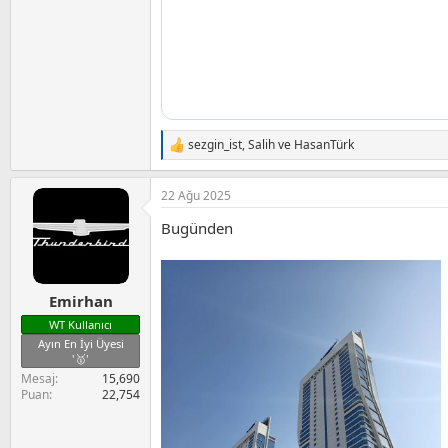
sezgin_ist
,
Salih
ve
HasanTürk
T
e
p
22 Ağu 2025
k
i
Bugünden
l
e
r
:
Emirhan
WT Kullanıcı
Ayın En İyi Üyesi
'🥇'
Mesaj
15,690
Puan
22,754