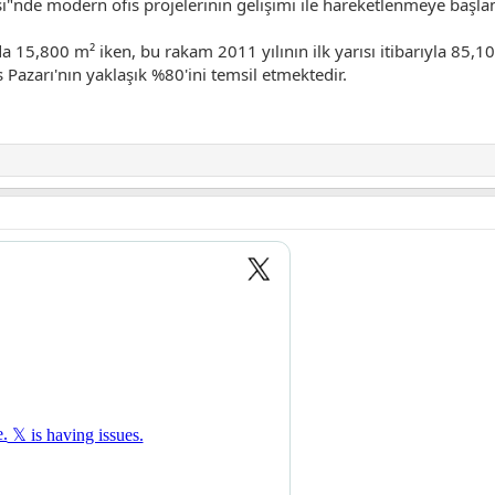
esi"nde modern ofis projelerinin gelişimi ile hareketlenmeye başlam
nda 15,800 m² iken, bu rakam 2011 yılının ilk yarısı itibarıyla 85
Ofis Pazarı'nın yaklaşık %80'ini temsil etmektedir.