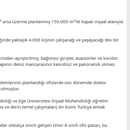
 arsa üzerine planlanmış 150.000 m²'lik kapalı inşaat alanıyla
iğinde yaklaşık 4.000 kişinin çalışacağı ve yaşayacağı dev bir
nden ayrıştırılmış; bağımsız girişler, asansörler ve koridor
 yapının deniz manzarasının kesintisiz ve panoramik olması
önlemlerinin planlandığı ofislerde son dönemde doktor
rulmuştur.
disliği ve Ege Üniversitesi İnşaat Mühendisliği öğretim
rme ve derin temel çalışmaları) bir kısmı Türkiye emlak
r oldukça sınırlı gelişen İzmir A sınıfı ofis pazarı, bu