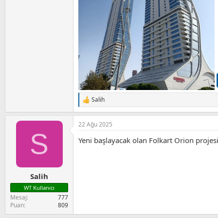
Salih
T
e
p
22 Ağu 2025
k
S
i
Yeni başlayacak olan Folkart Orion projesi
l
e
r
:
Salih
WT Kullanıcı
Mesaj
777
Puan
809