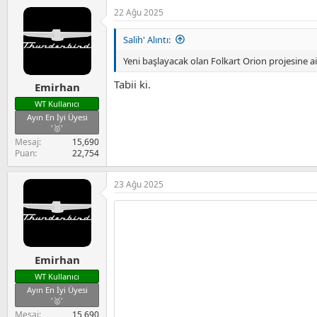
22 Ağu 2025
Salih' Alıntı:
Yeni başlayacak olan Folkart Orion projesine ai
Tabii ki.
Emirhan
WT Kullanıcı
Ayın En İyi Üyesi
'🥇'
Mesaj
15,690
Puan
22,754
23 Ağu 2025
Emirhan
WT Kullanıcı
Ayın En İyi Üyesi
'🥇'
Mesaj
15,690