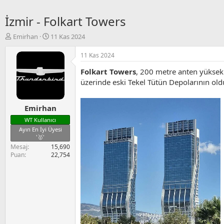
İzmir - Folkart Towers
K
B
Emirhan
11 Kas 2024
o
a
n
ş
11 Kas 2024
u
l
Folkart Towers
, 200 metre anten yüksek
y
a
u
n
üzerinde eski Tekel Tütün Depolarının old
B
g
a
ı
Emirhan
ş
ç
l
t
WT Kullanıcı
a
a
Ayın En İyi Üyesi
t
r
'🥇'
a
i
Mesaj
15,690
n
h
Puan
22,754
i