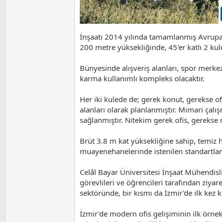
İnşaatı 2014 yılında tamamlanmış Avrupa'n
200 metre yüksekliğinde, 45'er katlı 2 ku
Bünyesinde alışveriş alanları, spor merkezi
karma kullanımlı kompleks olacaktır.
Her iki kulede de; gerek konut, gerekse of
alanları olarak planlanmıştır. Mimari çal
sağlanmıştır. Nitekim gerek ofis, gerekse
Brüt 3.8 m kat yüksekliğine sahip, temiz 
muayenehanelerinde istenilen standartlar 
Celâl Bayar Üniversitesi İnşaat Mühendisl
görevlileri ve öğrencileri tarafından ziyar
sektöründe, bir kısmı da İzmir'de ilk kez ku
İzmir'de modern ofis gelişiminin ilk örnekl