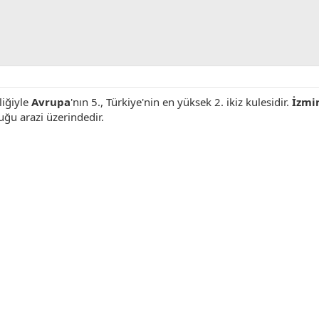
liğiyle
Avrupa
'nın 5., Türkiye'nin en yüksek 2. ikiz kulesidir.
İzmi
uğu arazi üzerindedir.