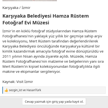
Karşıyaka / İzmir
Karşıyaka Belediyesi Hamza Rüstem
Fotoğraf Evi Müzesi​
İzmir'in en köklü fotoğraf stüdyolarından Hamza Rüstem
Fotoğrafhanesi'nin yaklaşık yüz yıllık bir geçmişe sahip arşiv
ve koleksiyonu, Mert Rüstem tarafından değerlendirilerek
Karşıyaka Belediyesi öncülüğünde Karşıyaka'ya kültürel bir
kimlik kazandırmak amacıyla fotoğraf evine dönüştürüldü ve
2011 yılının Nisan ayında ziyarete açıldı. Müzede, Hamza
Rüstem Fotoğrafhanesi'nin malzeme ve belgelerinin yanı sıra
Mert Rüstem'in kişisel koleksiyonundan fotoğrafçılıkla ilgili
makine ve ekipmanlar sergileniyor.
Kaynak: Visit İzmir
sezgin_ist
ve
HasanTürk
T
e
p
Cevap yazmak için giriş yap yada kayıt ol.
k
i