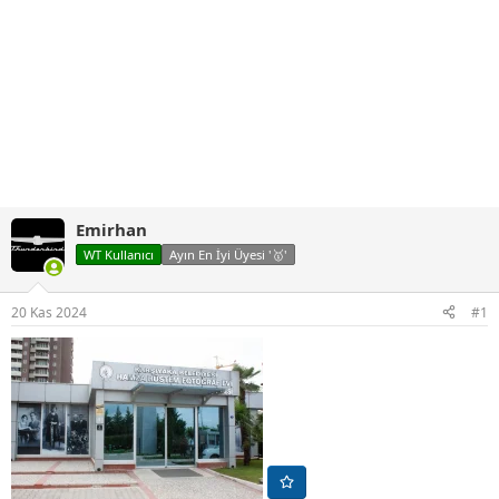
Emirhan
WT Kullanıcı
Ayın En İyi Üyesi '🥇'
20 Kas 2024
#1