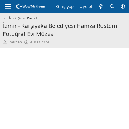
Giriş yap
Üye ol
İzmir Şehir Portalı
İzmir - Karşıyaka Belediyesi Hamza Rüstem
Fotoğraf Evi Müzesi
K
B
Emirhan
20 Kas 2024
o
a
n
ş
u
l
y
a
u
n
B
g
a
ı
ş
ç
l
t
a
a
t
r
a
i
n
h
i