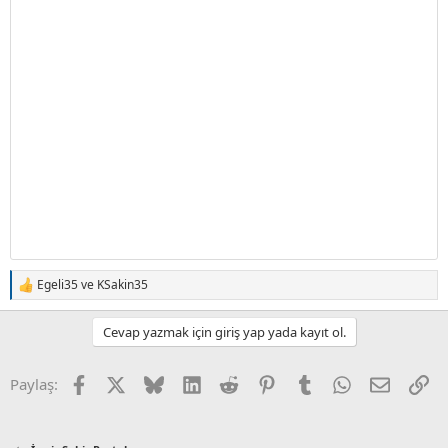
Egeli35
ve
KSakin35
T
e
p
Cevap yazmak için giriş yap yada kayıt ol.
k
i
l
Facebook
X (Twitter)
Bluesky
LinkedIn
Reddit
Pinterest
Tumblr
WhatsApp
E-posta
Li
Paylaş:
e
r
: