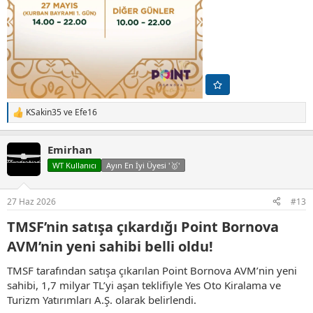
KSakin35
ve
Efe16
T
e
p
Emirhan
k
i
WT Kullanıcı
Ayın En İyi Üyesi '🥇'
l
e
r
27 Haz 2026
#13
:
TMSF’nin satışa çıkardığı Point Bornova
AVM’nin yeni sahibi belli oldu!​
TMSF tarafından satışa çıkarılan Point Bornova AVM’nin yeni
sahibi, 1,7 milyar TL’yi aşan teklifiyle Yes Oto Kiralama ve
Turizm Yatırımları A.Ş. olarak belirlendi.