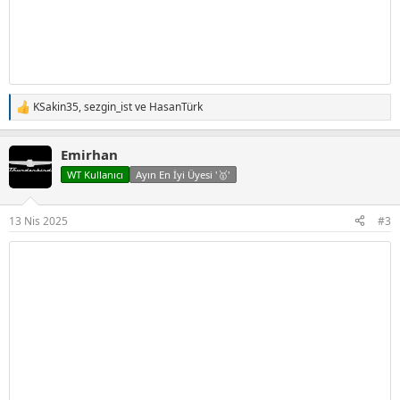
KSakin35
,
sezgin_ist
ve
HasanTürk
T
e
p
Emirhan
k
i
WT Kullanıcı
Ayın En İyi Üyesi '🥇'
l
e
r
13 Nis 2025
#3
: