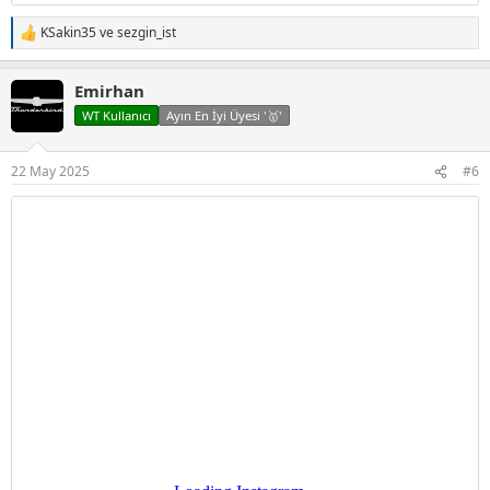
KSakin35
ve
sezgin_ist
T
e
p
Emirhan
k
i
WT Kullanıcı
Ayın En İyi Üyesi '🥇'
l
e
r
22 May 2025
#6
: