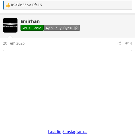
KSakin35
ve
Efe16
T
e
p
Emirhan
k
i
WT Kullanıcı
Ayın En İyi Üyesi '🥇'
l
e
r
20 Tem 2026
#14
: