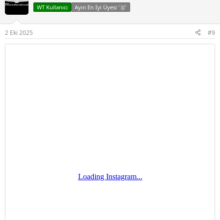
i
WT Kullanıcı
Ayın En İyi Üyesi '🥇'
l
e
r
2 Eki 2025
#9
: