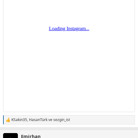
KSakin35
,
HasanTürk
ve
sezgin_ist
T
e
p
Emirhan
k