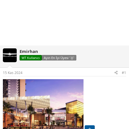
Emirhan
WT Kullanıcı
Ayın En İyi Üyesi '🥇'
15 Kas 2024
#1