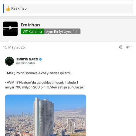
KSakin35
T
e
p
Emirhan
k
i
WT Kullanıcı
Ayın En İyi Üyesi '🥇'
l
e
r
15 May 2026
#11
: