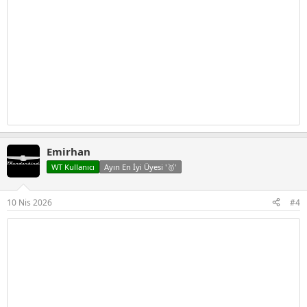
Emirhan
WT Kullanıcı
Ayın En İyi Üyesi '🥇'
10 Nis 2026
#4