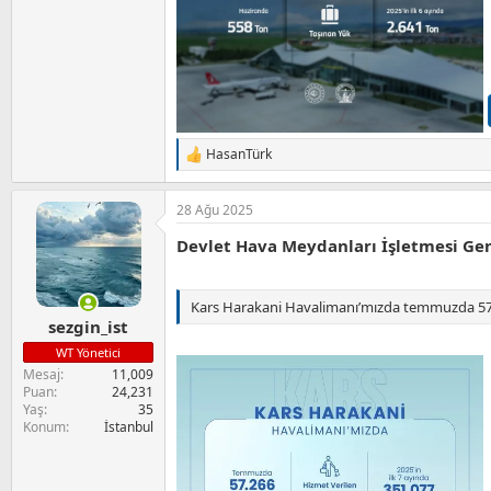
HasanTürk
T
e
p
28 Ağu 2025
k
i
Devlet Hava Meydanları İşletmesi Ge
l
e
r
:
Kars Harakani Havalimanı’mızda temmuzda 57 b
sezgin_ist
WT Yönetici
Mesaj
11,009
Puan
24,231
Yaş
35
Konum
İstanbul