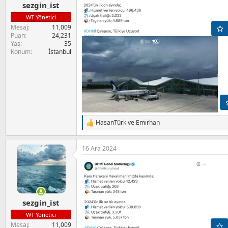
sezgin_ist
WT Yönetici
Mesaj
11,009
Puan
24,231
Yaş
35
Konum
İstanbul
HasanTürk
ve
Emirhan
T
e
p
16 Ara 2024
k
i
l
e
r
:
sezgin_ist
WT Yönetici
Mesaj
11,009