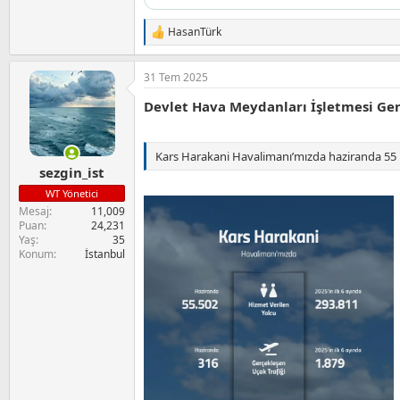
HasanTürk
T
e
p
31 Tem 2025
k
i
Devlet Hava Meydanları İşletmesi Ge
l
e
r
:
Kars Harakani Havalimanı’mızda haziranda 55 b
sezgin_ist
WT Yönetici
Mesaj
11,009
Puan
24,231
Yaş
35
Konum
İstanbul