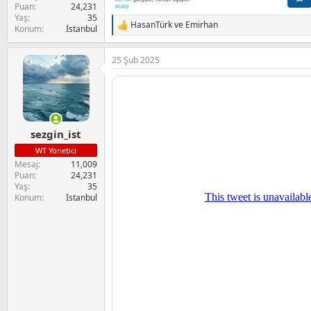
Puan
24,231
Yaş
35
HasanTürk
ve
Emirhan
Konum
İstanbul
T
e
p
25 Şub 2025
k
i
l
e
r
:
sezgin_ist
WT Yönetici
Mesaj
11,009
Puan
24,231
Yaş
35
Konum
İstanbul