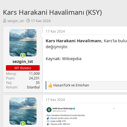
Kars Harakani Havalimanı (KSY)
K
B
sezgin_ist
17 Kas 2024
o
a
n
ş
17 Kas 2024
u
l
Kars Harakani Havalimanı
, Kars'ta bu
y
a
u
n
değişmiştir.
B
g
a
ı
Kaynak: Wikiepdia
sezgin_ist
ş
ç
l
t
WT Yönetici
a
a
Mesaj
11,009
t
r
Puan
24,231
a
i
Yaş
35
HasanTürk
ve
Emirhan
n
h
T
Konum
İstanbul
i
e
p
17 Kas 2024
k
i
l
e
r
: