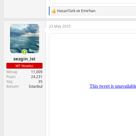
HasanTürk
ve
Emirhan
T
e
p
23 May 2025
k
i
l
e
r
:
sezgin_ist
WT Yönetici
Mesaj
11,009
Puan
24,231
Yaş
35
Konum
İstanbul