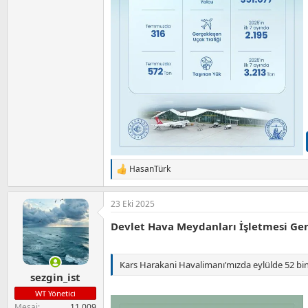
HasanTürk
T
e
p
23 Eki 2025
k
i
Devlet Hava Meydanları İşletmesi Ge
l
e
r
:
Kars Harakani Havalimanı’mızda eylülde 52 bin
sezgin_ist
WT Yönetici
Mesaj
11,009